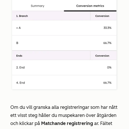
Om du vill granska alla registreringar som har nått
ett visst steg håller du muspekaren över åtgärden
och klickar på
Matchande registrering
ar. Fältet