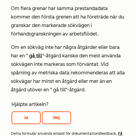
Om flera grenar har samma prestandadata
kommer den första grenen att ha företräde när du
granskar den markerade sökvägen i
förhandsgranskningen av arbetsflödet.
Om en sökväg inte har några åtgärder eller bara
har en "
gå till
"-åtgärd kanske den mest använda
sökvägen inte markeras som förväntat. Vid
spårning av metriska data rekommenderas att alla
sökvägar har minst en åtgärd eller mer än en
åtgärd utöver en "
gå
till"-åtgärd.
Hjälpte artikeln?
Ja
Nej
Detta formulär används endast för dokumentationsfeedback.
Få