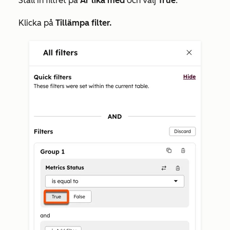
Ställ in filtret på
Är lika med
och välj
True
.
Klicka på
Tillämpa filter.