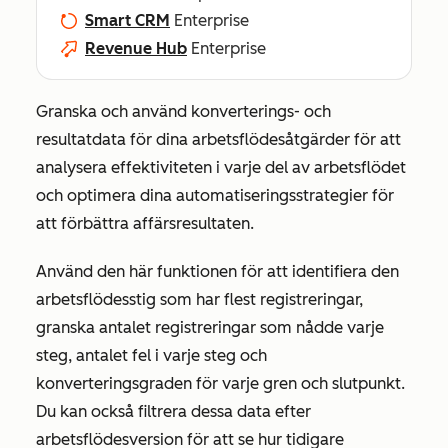
Smart CRM
Enterprise
Revenue Hub
Enterprise
Granska och använd konverterings- och
resultatdata för dina arbetsflödesåtgärder för att
analysera effektiviteten i varje del av arbetsflödet
och optimera dina automatiseringsstrategier för
att förbättra affärsresultaten.
Använd den här funktionen för att identifiera den
arbetsflödesstig som har flest registreringar,
granska antalet registreringar som nådde varje
steg, antalet fel i varje steg och
konverteringsgraden för varje gren och slutpunkt.
Du kan också filtrera dessa data efter
arbetsflödesversion för att se hur tidigare