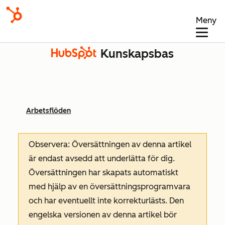
Meny
Kunskapsbas
Arbetsflöden
Observera: Översättningen av denna artikel
är endast avsedd att underlätta för dig.
Översättningen har skapats automatiskt
med hjälp av en översättningsprogramvara
och har eventuellt inte korrekturlästs. Den
engelska versionen av denna artikel bör