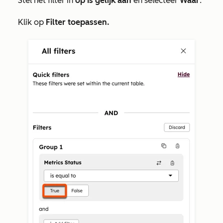
Stel het filter in
op Is gelijk aan
en selecteer
Waar
.
Klik op
Filter toepassen.