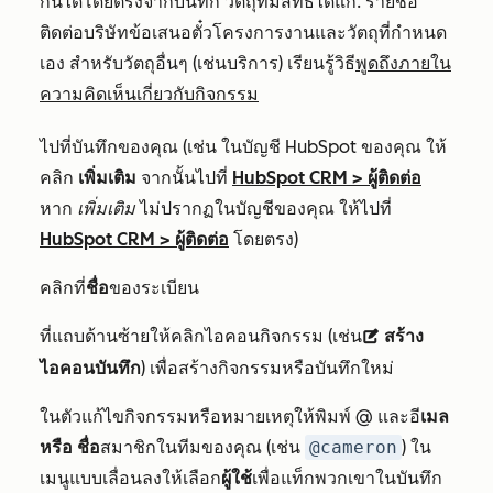
กันได้โดยตรงจากบันทึก วัตถุที่มีสิทธิ์ได้แก่: รายชื่อ
ติดต่อบริษัทข้อเสนอตั๋วโครงการงานและวัตถุที่กำหนด
เอง สำหรับวัตถุอื่นๆ (เช่น
บริการ) เรียนรู้วิธี
พูดถึงภายใน
ความคิดเห็นเกี่ยวกับกิจกรรม
ไปที่บันทึกของคุณ (เช่น ในบัญชี HubSpot ของคุณ ให้
คลิก
เพิ่มเติม
จากนั้นไปที่
HubSpot CRM
>
ผู้ติดต่อ
หาก
เพิ่มเติม
ไม่ปรากฏในบัญชีของคุณ ให้ไปที่
HubSpot CRM
>
ผู้ติดต่อ
โดยตรง)
คลิกที่
ชื่อ
ของระเบียน
ที่แถบด้านซ้ายให้คลิกไอคอนกิจกรรม (เช่น
สร้าง
description
ไอคอนบันทึก
) เพื่อสร้างกิจกรรมหรือบันทึกใหม่
ในตัวแก้ไขกิจกรรมหรือหมายเหตุให้พิมพ์ @ และอี
เมล
หรือ
ชื่อ
สมาชิกในทีมของคุณ (เช่น
@cameron
) ใน
เมนูแบบเลื่อนลงให้เลือก
ผู้ใช้
เพื่อแท็กพวกเขาในบันทึก