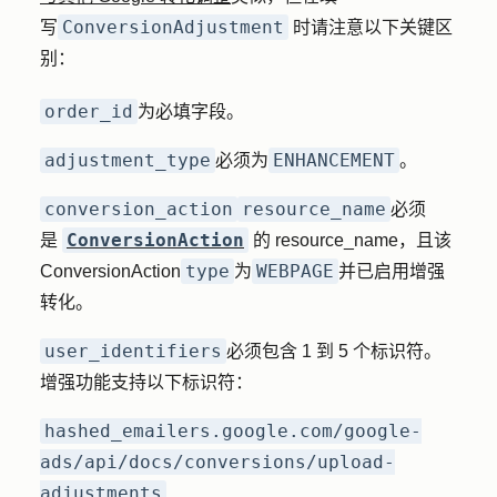
ConversionAdjustment
写
时请注意以下关键区
别：
order_id
为必填字段。
adjustment_type
ENHANCEMENT
必须为
。
conversion_action
resource_name
必须
ConversionAction
是
的 resource_name，且该
type
WEBPAGE
ConversionAction
为
并已启用增强
转化。
user_identifiers
必须包含 1 到 5 个标识符。
增强功能支持以下标识符：
hashed_emailers.google.com/google-
ads/api/docs/conversions/upload-
adjustments