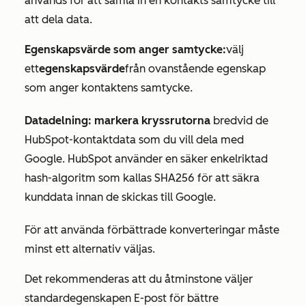
används för att samla in en kontakts samtycke till
att dela data.
Egenskapsvärde som anger samtycke:
välj
ett
egenskapsvärde
från ovanstående egenskap
som anger kontaktens samtycke.
Datadelning: markera
kryssrutorna
bredvid de
HubSpot-kontaktdata som du vill dela med
Google. HubSpot använder en säker enkelriktad
hash-algoritm som kallas SHA256 för att säkra
kunddata innan de skickas till Google.
För att använda förbättrade konverteringar måste
minst ett alternativ väljas.
Det rekommenderas att du åtminstone väljer
standardegenskapen
E-post
för bättre