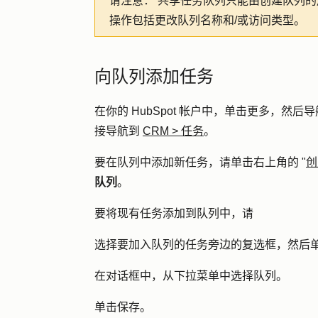
请注意：
共享任务队列只能由创建队列的
操作包括更改队列名称和/或访问类型。
向队列添加任务
在你的 HubSpot 帐户中，单击
更多
，然后导
接导航到
CRM
>
任务
。
要在队列中添加新任务，请单击右上角的 "
创
队列
。
要将现有任务添加到队列中，请
选择要加入队列的任务旁边的
复选框
，然后单
在对话框中，从下拉菜单中选择
队列
。
单击
保存
。