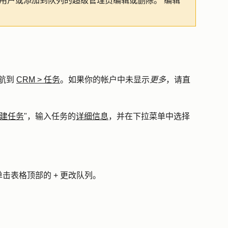
用户或添加到队列的超级管理员编辑或删除。
编辑
航到
CRM
>
任务
。如果你的帐户中未显示
更多
，请直
建任务
"，输入任务的
详细信息
，并在下拉菜单中选择
击表格顶部的 +
更改队列
。