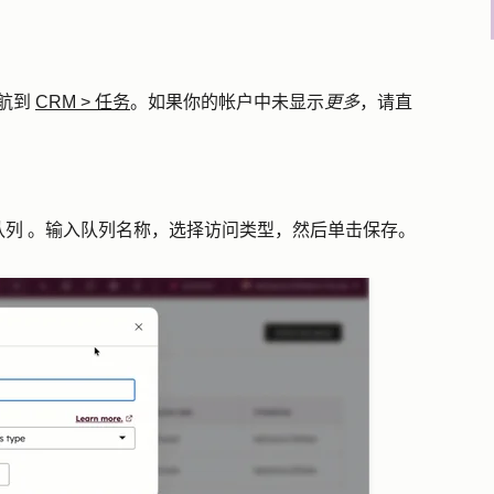
航到
CRM
>
任务
。如果你的帐户中未显示
更多
，请直
队列
。输入队列
名称
，选择
访问类型
，然后单击
保存
。