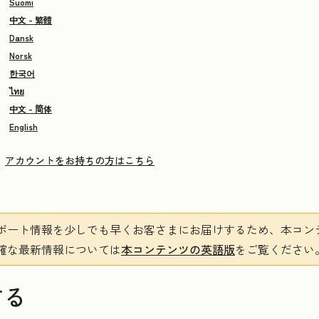
Suomi
中文 - 繁體
Dansk
Norsk
한국어
ไทย
中文 - 简体
English
アカウントをお持ちの方はこちら
ポート情報を少しでも早くお客さまにお届けするため、本コン
確な最新情報については
本コンテンツの英語版
をご覧ください
する