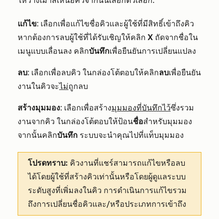
ให้วางเมาส์เหนือคิวจากนั้นเลือกตัวเลือก:
แก้ไข
: เลือกเพื่อแก้ไขชื่อคิวและผู้ใช้ที่มีสิทธิ์เข้าถึงคิว
หากต้องการลบผู้ใช้ที่ได้รับเชิญให้คลิก
X
ถัดจากชื่อใน
เมนูแบบเลื่อนลง คลิก
บันทึก
เพื่อยืนยันการเปลี่ยนแปลง
ลบ
: เลือกเพื่อลบคิว ในกล่องโต้ตอบให้คลิก
ลบ
เพื่อยืนยัน
งานในคิวจะ
ไม่
ถูกลบ
สร้างมุมมอง
: เลือกเพื่อสร้าง
มุมมองที่บันทึกไว้
ซึ่งรวม
งานจากคิว ในกล่องโต้ตอบให้ป้อน
ชื่อ
สำหรับมุมมอง
จากนั้นคลิก
บันทึก
ระบบจะนำคุณไปที่แท็บมุมมอง
โปรดทราบ:
คิวงานที่แชร์สามารถแก้ไขหรือลบ
ได้โดยผู้ใช้ที่สร้างคิวเท่านั้นหรือโดยผู้ดูแลระบบ
ระดับสูงที่เพิ่มลงในคิว
การดำเนินการแก้ไขรวม
ถึงการเปลี่ยนชื่อคิวและ/หรือประเภทการเข้าถึง