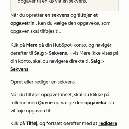
opgaver til en kø via en sekvens.
Når du opretter
en sekvens
og
tilføjer et
opgavetrin
, kan du vælge den opgavekø, som
opgaven skal tilføjes til.
Klik på
Mere
på din HubSpot-konto, og navigér
derefter til
Salg
>
Sekvens
. Hvis
Mere
ikke vises på
din konto, skal du navigere direkte til
Salg
>
Sekvens
.
Opret eller rediger en sekvens.
Når du tilføjer opgavetrinnet, skal du klikke på
rullemenuen
Queue
og vælge den
opgavekø
, du
vil føje opgaven til.
Klik på
Tilføj
, og fortsæt derefter med at
redigere