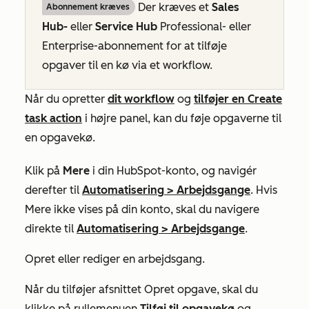
Der kræves et
Sales
Abonnement kræves
Hub-
eller
Service Hub
Professional-
eller
Enterprise-abonnement
for at tilføje
opgaver til en kø via et workflow.
Når du opretter
dit workflow
og
tilføjer en
Create
task
action
i højre panel, kan du føje opgaverne til
en opgavekø.
Klik på
Mere
i din HubSpot-konto, og navigér
derefter til
Automatisering
>
Arbejdsgange
. Hvis
Mere
ikke vises på din konto, skal du navigere
direkte til
Automatisering
>
Arbejdsgange
.
Opret eller rediger en arbejdsgang.
Når du tilføjer afsnittet
Opret
opgave, skal du
klikke på rullemenuen
Tilføj til
opgavekø
og