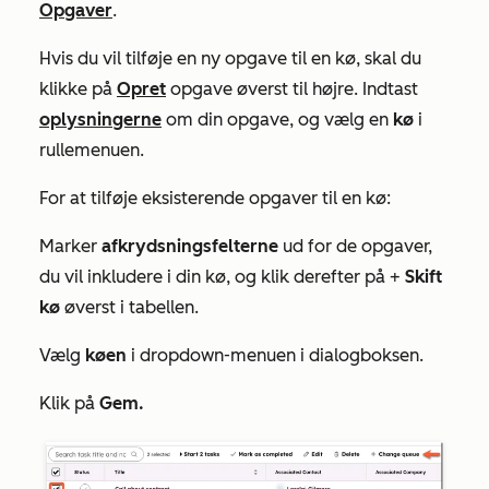
Opgaver
.
Hvis du vil tilføje en ny opgave til en kø, skal du
klikke på
Opret
opgave øverst til højre. Indtast
oplysningerne
om din opgave, og vælg en
kø
i
rullemenuen.
For at tilføje eksisterende opgaver til en kø:
Marker
afkrydsningsfelterne
ud for de opgaver,
du vil inkludere i din kø, og klik derefter på +
Skift
kø
øverst i tabellen.
Vælg
køen
i dropdown-menuen i dialogboksen.
Klik på
Gem.