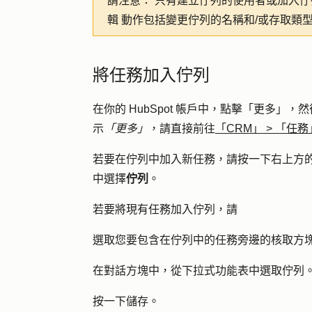
請注意：
只有建立佇列的使用者或加入佇
輯
動作包括變更佇列的名稱和/或存取類
將任務加入佇列
在你的 HubSpot 帳戶中，點擊
「更多」
，然
示
「更多」
，請直接前往
「CRM」
>
「任務
若要在佇列中加入新任務，請按一下右上方
中選擇
佇列
。
若要將現有任務加入佇列，請
選取您要包含在佇列中的任務旁邊的
核取方
在對話方塊中，從下拉式功能表中選取
佇列
按一下
儲存
。