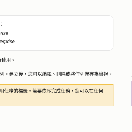
：
prise
terprise
時
使用
。
務佇列。建立後，您可以編輯、刪除或將佇列儲存為檢視。
用任務的標籤。若要依序完成
任務
，您可以
在任何