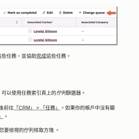
這些任務，並協助
完成
這些任務。
，可以使用任務索引頁上的
佇列
篩選器。
後前往
「CRM」
>
「任務」
。如果你的帳戶中沒有顯
」
。
您要檢視的佇列
核取方塊
。