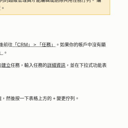
列的超級管理員才能編輯或刪除共用任務佇列。
編
型。
後前往
「CRM」
>
「任務」
。如果你的帳戶中沒有顯
」
。
的
建立
任務，輸入任務的
詳細資訊
，並在下拉式功能表
塊
，然後按一下表格上方的 +
變更佇列
。
。