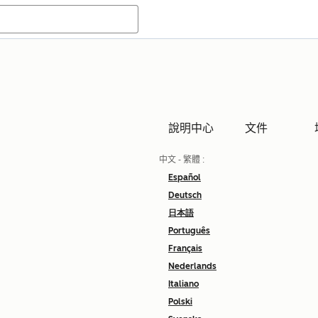
說明中心
文件
中文 - 繁體
:
Español
Deutsch
日本語
Português
Français
Nederlands
Italiano
Polski