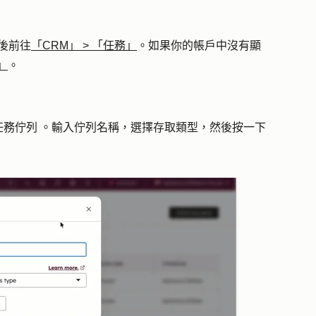
後前往
「CRM」
>
「任務」
。如果你的帳戶中沒有顯
」
。
任務佇列
。輸入佇列
名稱
，選擇
存取類型
，然後按一下