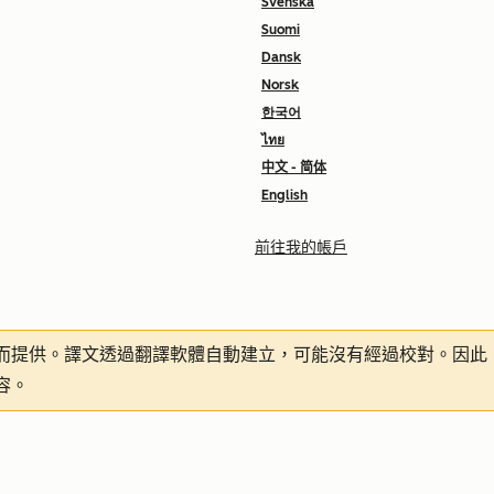
Svenska
Suomi
Dansk
Norsk
한국어
ไทย
中文 - 简体
English
前往我的帳戶
而提供。譯文透過翻譯軟體自動建立，可能沒有經過校對。因此
容。