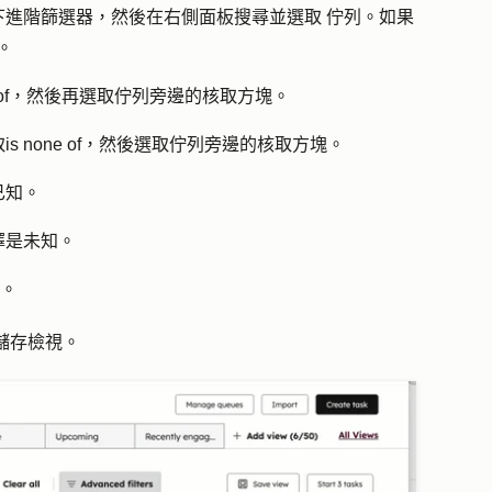
下
進階篩選器
，然後在右側面板搜尋並選取
佇列
。如果
。
of
，然後再選取佇列旁邊的
核取方塊
。
取
is none of
，然後選取佇列旁邊的
核取方塊
。
已知
。
擇
是未知
。
。
儲存檢視
。