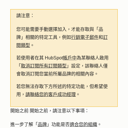
請注意：
您可能需要手動選擇加入，才能存取與「品
牌」相關的特定工具，例如
行銷電子郵件
和
訂
閱類型
。
若使用者在其 HubSpot
帳戶中
為某聯絡人啟用
「
取消訂閱所有訂閱類型
」設定，
該聯絡人僅
會取消訂閱您當前所屬品牌的相關內容。
若您無法存取下方所述的特定功能，但希望使
用，
請聯絡您的客戶成功經理
。
開始之前 開始之前，請注意以下事項：
進一步了解「
品牌
」功能是否
適合您的組織
。