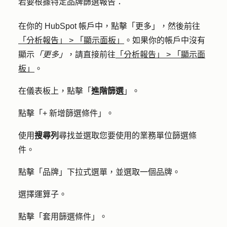
若要根據特定品牌篩選報告：
在你的 HubSpot 帳戶中，點擊
「更多」
，然後前往
「分析報告」
>
「顯示面板」
。如果你的帳戶中沒有
顯示
「更多」
，請直接前往
「分析報告」
>
「顯示面
板」
。
在儀表板上，點擊「
進階篩選
」。
點擊
「+ 新增篩選條件
」。
使用
搜尋列
尋找並選取您要使用的業務單位篩選條
件。
點擊「
品牌
」下拉式選單，並選取一個
品牌
。
選擇
運算子
。
點擊「
套用篩選條件
」。