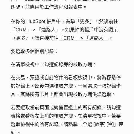
區隔，並應用於工作流程和報表中。
在你的 HubSpot 帳戶中，點擊
「更多」
，然後前往
「CRM」
>
「連絡人」
。如果你的帳戶中沒有顯示
「更多」
，請直接前往
「CRM」
>
「連絡人」
。
要選取多個個別記錄：
在清單檢視中，勾選記錄旁的
核取方塊
。
在交易、票證或自訂物件的看板檢視中，將游標懸停
於記錄上，然後勾選
核取方塊
。一旦選取一張記錄卡
片，其餘所有卡片上都會出現核取方塊供您選取。
若要選取當前頁面或銷售管道上的所有記錄，請勾選
表格或看板左上角的
核取方塊
。在清單檢視中，若要
選取檢視中的所有記錄，請點擊「
全選 [數字] [筆]」連
結
。