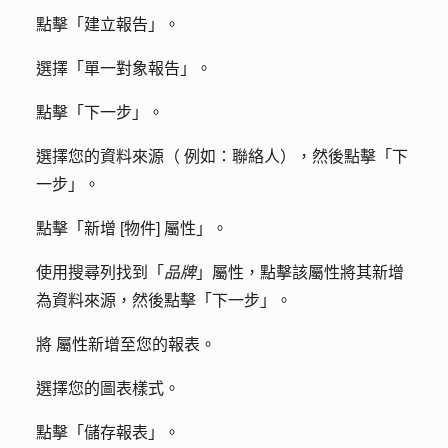
點擊「
建立報告
」。
選擇「
單一對象報告
」。
點擊「
下一步
」。
選擇您的
資料來源（
例如：聯絡人），然後點擊「
下
一步
」。
點擊「
新增 [物件] 屬性
」。
使用搜尋列找到「
品牌
」屬性，點擊
該屬性
將其新增
為資料來源，然後點擊「
下一步
」。
將
屬性
新增至您的報表。
選擇您的
圖表樣式
。
點擊「
儲存報表
」。