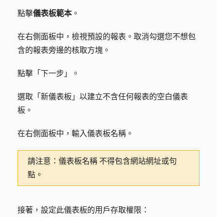
點擊
儀表板範本
。
在右側面板中，檢視預設的報表。取消勾選您不想包
含的報表旁邊的
核取方塊
。
點擊「
下一步
」。
選取
「新儀表板
」以建立不含任何報表的空白儀表
板。
在右側面板中，輸入
儀表板名稱
。
請注意：儀表板名稱
不得包含網站網址或句
點。
接著，設定此儀表板的用戶存取權限：