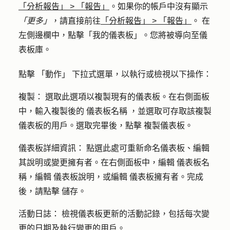
「分析報告」
>
「報告」
。如果你的帳戶中沒有顯示
「更多」
，請直接前往
「分析報告」
>
「報告」
。 在
左側邊欄中，點擊「
我的儀表板
」。您將被導向至儀
表板庫。
點擊
「動作」
下拉式選單，以執行或檢視以下操作：
複製：
選取此選項以複製現有的儀表板。在右側面板
中，輸入複製後的
儀表板名稱
，並選取可存取該複製
儀表板的用戶。選取完畢後，點擊
複製儀表板
。
儀表板詳細資訊：
點選此處可重新命名儀表板、編輯
其說明或變更擁有者。在右側面板中，編輯
儀表板名
稱
，編輯
儀表板說明
，或編輯
儀表板擁有者
。完成
後，請點擊
儲存
。
活動日誌：
檢視儀表板更新的活動記錄，包括每次變
更的日期及執行變更的用戶。