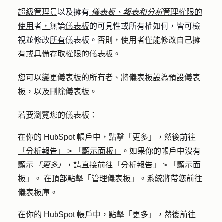
超級管理員
以及擁有
儀表板、報表和分析
管理權限
的
使用
者
，
無論
儀表板
的可見性或所有權如何，皆可檢
視並修改
所有
儀表板。
否則，使用者僅能修改自己擁
有或具備存取權限的儀表板。
您可以變更儀表板的所有者、將儀表板設為預設儀表
板，以及刪除儀表板。
若要瀏覽您的儀表板：
在你的 HubSpot 帳戶中，點擊
「更多」
，然後前往
「分析報告」
>
「顯示面板」
。如果你的帳戶中沒有
顯示
「更多」
，請直接前往
「分析報告」
>
「顯示面
板」
。 在頂部點擊「
管理儀表板
」。系統將帶您前往
儀表板庫。
在你的 HubSpot 帳戶中，點擊
「更多」
，然後前往