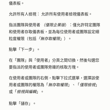
儀表板。
允許所有人檢視：
允許所有使用者檢視儀表板。
指派團隊與使用者
（
僅限企業版
）
：
僅允許特定團隊
和使用者存取儀表板，並為每位使用者或團隊設定細
粒度權限（包括
「無存取權限
」）。
點擊「
下一步
」。
在「
團隊
」與「
使用者
」分頁之間切換，然後勾選您
要指派的使用者或團隊旁邊的
核取方塊
。
在使用者或團隊的右側，
點擊下拉式選單
，選擇該使
用者或團隊的權限為「
無存取權限
」、「
僅限檢視
」
或「
檢視與編輯
」。
點擊「
儲存
」。