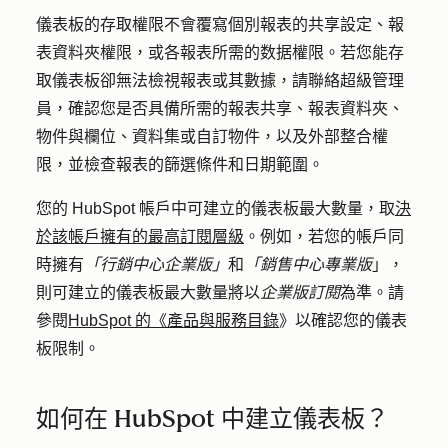
儀表板的存取權限不會覆寫個別報表的共享設定、報
表資料夾權限，或各報表所需的数据權限。若您能存
取儀表板卻無法檢視報表或其數據，請聯絡超級管理
員，確認您是否具備所需的報表共享、報表資料夾、
物件與欄位、資料集或自訂物件，以及外部整合權
限，並檢查報表的篩選條件和日期範圍。
您的 HubSpot 帳戶中可建立的儀表板最大數量，取
決
於該帳戶擁有的
最高訂閱層級
。例如，若您的帳戶同
時擁有
「行銷中心企業版」
和
「
銷售中心專業版
」，
則可建立的儀表板最大數量將以
企業版訂閱
為準。請
參閱
HubSpot 的《產品與服務目錄
》以確認您的儀表
板限制。
如何在 HubSpot 中建立儀表板？