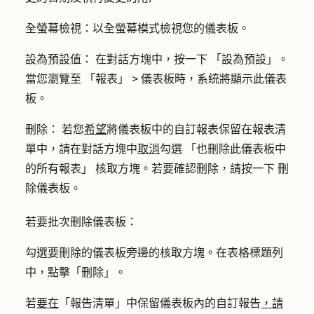
全螢幕檢視：
以全螢幕模式檢視您的儀表板。
設為預設值：
在對話方塊中，按一下
「設為預設」
。
當您瀏覽至
「報表」
>
儀表板
時，系統將顯示此儀表
板。
刪除：
若您
希望
將儀表板中的自訂報表保留在報表清
單中，請在對話方塊中
取消
勾選
「也刪除此儀表板中
的所有報表」
核取方塊。若要確認刪除，請按一下
刪
除儀表板
。
若要批次刪除儀表板：
勾選要刪除的儀表板旁邊的
核取方塊
。在表格標題列
中，點擊
「刪除」
。
若
要在
「報告清單」中保留儀表板內的自訂報告
，請