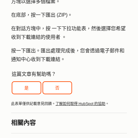
方塊
以選擇多個檔案。
在底部，按一下
匯出 (ZIP)
。
在對話方塊中，按
一下下拉功能表
，然後選擇您希望
收到下載連結的
使用者
。
按一下
匯出
。匯出處理完成後，您會透過電子郵件和
通知中心收到下載連結。
這篇文章有幫助嗎？
是
否
此表單僅供記載意見回饋。
了解如何取得 HubSpot 的協助
。
相關內容