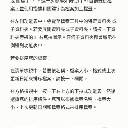
或
關鍵字
，
。進一步瞭解如何使用 AI 自動
分析檔
案，並
使用描述和關鍵字為
檔案
加上
標籤
。
在左側功能表中，導覽至檔案工具中的特定
資料夾
或
子資料夾
。若要展開資料夾或子資料夾，請按一下資
料夾旁邊的
右克拉圖示
。任何子資料夾都會顯示在
right
側邊列功能表中。
若要排序您的檔案：
在清單檢視中，若要依名稱、檔案大小、格式或上次
更新日期來排序檔案，請按一下
欄頭
。
在方格檢視中，按一下右上方的
下拉式功能表
，然後
選擇您的
排序條件。
您可以根據檔案名稱、檔案大
小、上次更新日期和檔案格式來排序檔案。