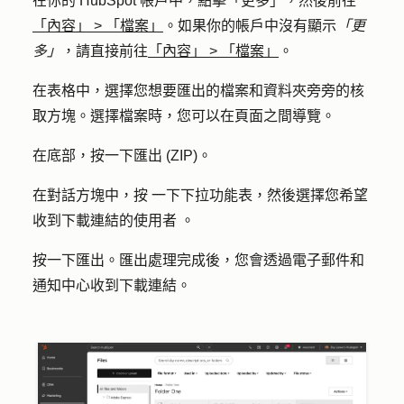
在你的 HubSpot 帳戶中，點擊
「更多」
，然後前往
「內容」
>
「檔案」
。如果你的帳戶中沒有顯示
「更
多」
，請直接前往
「內容」
>
「檔案」
。
在表格中，選擇您想要匯出的檔案和資料夾旁旁的
核
取方塊
。選擇檔案時，您可以在頁面之間導覽。
在底部，按一下
匯出 (ZIP)
。
在對話方塊中，按
一下下拉功能表
，然後選擇您希望
收到下載連結的
使用者
。
按一下
匯出
。匯出處理完成後，您會透過電子郵件和
通知中心收到下載連結。