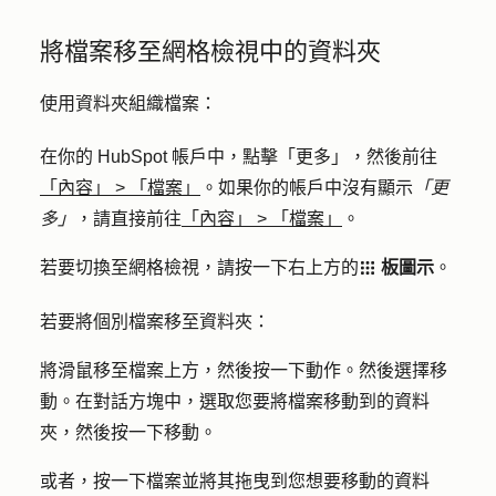
將檔案移至網格檢視中的資料夾
使用資料夾組織檔案：
在你的 HubSpot 帳戶中，點擊
「更多」
，然後前往
「內容」
>
「檔案」
。如果你的帳戶中沒有顯示
「更
多」
，請直接前往
「內容」
>
「檔案」
。
若要切換至網格檢視，請按一下右上方的
板圖示
。
grid
若要將個別檔案移至資料夾：
將滑鼠移至檔案上方，然後按一下
動作
。然後選擇
移
動
。在對話方塊中，選取您要將檔案移動到的
資料
夾
，然後按一下
移動
。
或者，按一下
檔案
並將其拖曳到您想要移動的資料