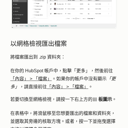
以網格檢視匯出檔案
將檔案匯出到 .zip 資料夾：
在你的 HubSpot 帳戶中，點擊
「更多」
，然後前往
「內容」
>
「檔案」
。如果你的帳戶中沒有顯示
「更
多」
，請直接前往
「內容」
>
「檔案」
。
若要切換至網格檢視，請按一下右上方的
板圖示
。
grid
在表格中，將滑鼠移至您想要匯出的檔案和資料夾，
並選取其旁邊的
核取方塊
。或者，按一下並拖曳
選擇