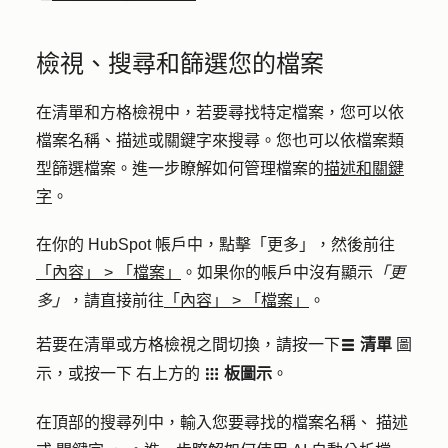
檢視、搜尋和篩選您的檔案
在清單和方格檢視中，若要尋找特定檔案，您可以依
檔案名稱、描述或關鍵字來搜尋。您也可以依檔案類
型篩選檔案。進一步瞭解如何管理檔案的
描述和關鍵
字
。
在你的 HubSpot 帳戶中，點擊
「更多」
，然後前往
「內容」
>
「檔案」
。如果你的帳戶中沒有顯示
「更
多」
，請直接前往
「內容」
>
「檔案」
。
若要在清單或方格檢視之間切換，請按一下
清單
圖
listView
示，或按一下
右上方的
板圖示
。
grid
在頂部的搜尋列中，輸入您要尋找的檔案
名稱
、
描述