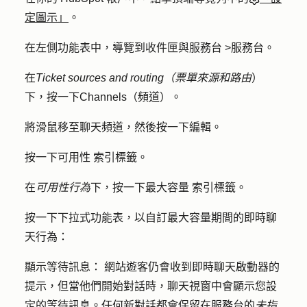
定圖示」
。
在左側功能表中，導覽到
收件匣與服務台
>
服務台
。
在
Ticket sources and routing（票單來源和路由
）
下，按一下
Channels（頻道）
。
將滑鼠移至聊天頻道，然後按一下
編輯
。
按一下
可用性
索引標籤。
在
可用性行為
下，按一下
最大容量
索引標籤。
按
一下下拉式
功能表，以自訂最大容量期間的即時聊
天行為：
顯示等待訊息：
網站遊客仍會收到即時聊天啟動器的
提示，但當他們開始對話時，聊天視窗中會顯示您設
定的等待訊息。任何新對話都會保留在服務台的
未指