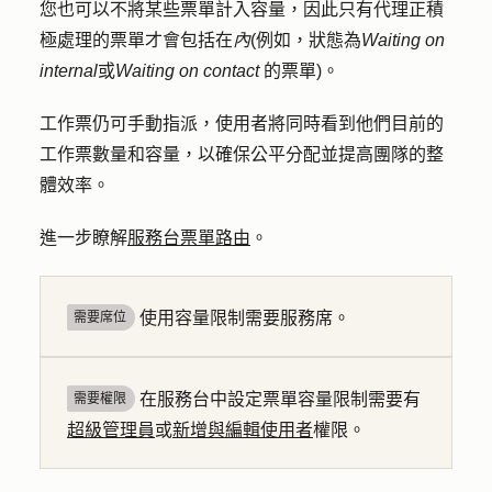
您也可以不將某些票單計入容量，因此只有代理正積
極處理的票單才會包括在
內
(例如，狀態為
Waiting on
internal
或
Waiting on contact
的票單)。
工作票仍可手動指派，使用者將同時看到他們目前的
工作票數量和容量，以確保公平分配並提高團隊的整
體效率。
進一步瞭解
服務台票單路由
。
使用容量限制需要服務席。
需要席位
在服務台中設定票單容量限制需要有
需要權限
超級管理員
或
新增與編輯使用者
權限。