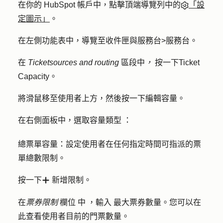
在你的 HubSpot 帳戶中，點擊頂端導覽列中的
「設
定圖示」
。
在左側功能表中，導覽至
收件匣與服務台
>
服務台
。
在
Ticket
sources and routing
區段中
，
按一下
Ticket
Capacity
。
將滑鼠移至使用者上方，然後按一下
編輯容量
。
在右側面板中，選取
容量類型
：
總票單容量
：設定使用者在任何指定時間可指派的票
單總數限制。
按一下
新增限制。
add
在
票券限制
欄位
中
，輸入
最大票券數量
。您可以在
此查看使用者目前的門票數量。