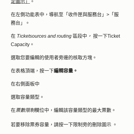
定圖示」
。
在左側功能表中，導航至「
收件匣與服務台
」>「
服
務台
」。
在
Ticket
sources and routing
區段中
，
按一下
Ticket
Capacity
。
選取您要編輯的使用者旁邊的
核取方塊
。
在表格頂端，按一下
編輯容量。
在右側面板中
選取
容量類型
。
在
票數限制
欄位中，編輯該容量類型的最大票數。
若要移除票券容量，請按一下限制旁的
刪除圖示
。