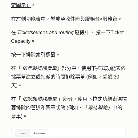
定圖示」
。
在左側功能表中，導覽至
收件匣與服務台
>
服務台
。
在
Ticket
sources and routing
區段中
，
按一下
Ticket
Capacity
。
按一下
排除
索引標籤。
在「
依年齡排除票單
」部分中，使用下拉式功能表依
據票單建立或指派的時間排除票單 (例如，超過 30
天)。
在「
依狀態排除票單
」部分，使用下拉式功能表選擇
要排除的管道和票單狀態 (例如，「
等待聯絡」
中的
票單)。