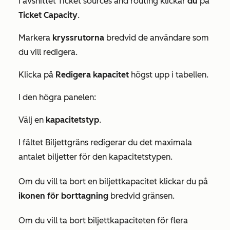
I avsnittet
Ticket sources and routing
klickar
du
på
Ticket Capacity
.
Markera
kryssrutorna
bredvid de användare som
du vill redigera.
Klicka på
Redigera kapacitet
högst upp i tabellen.
I den högra panelen:
Välj en
kapacitetstyp
.
I fältet
Biljettgräns
redigerar du det maximala
antalet biljetter för den kapacitetstypen.
Om du vill ta bort en biljettkapacitet klickar du på
ikonen för borttagning
bredvid gränsen.
Om du vill ta bort biljettkapaciteten för flera