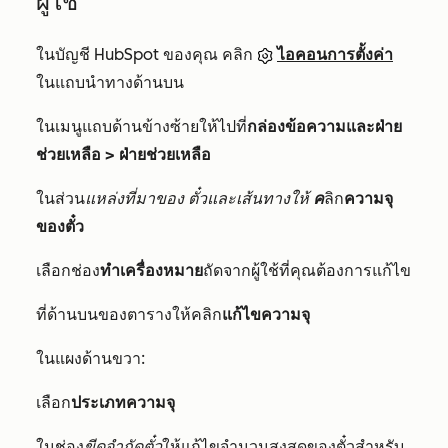
ผู้ใช้
ในบัญชี HubSpot ของคุณ คลิก
ไอคอนการตั้งค่า
ในแถบนำทางด้านบน
ในเมนูแถบด้านข้างซ้ายให้ไปที่
กล่องข้อความและฝ่าย
ช่วยเหลือ > ฝ่ายช่วยเหลือ
ในส่วน
แหล่งที่มาของ
ตั๋วและเส้นทางให้
ค
ลิก
ความจุ
ของตั๋ว
เลือกช่อง
ทำเครื่องหมาย
ถัดจากผู้ใช้ที่คุณต้องการแก้ไข
ที่ด้านบนของตารางให้คลิก
แก้ไขความจุ
ในแผงด้านขวา:
เลือก
ประเภทความจุ
ในช่อง
ขีดจำกัดตั๋ว
ให้แก้ไขจำนวนสูงสุดของตั๋วสำหรับ