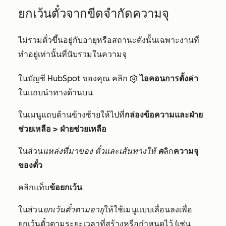
ยกเว้นตั๋วจากขีดจำกัดความจุ
ไม่รวมตั๋วขึ้นอยู่กับอายุหรือสถานะดังนั้นเฉพาะงานที่
ทำอยู่เท่านั้นที่นับรวมในความจุ
ในบัญชี HubSpot ของคุณ คลิก
ไอคอนการตั้งค่า
ในแถบนำทางด้านบน
ในเมนูแถบด้านข้างซ้ายให้ไปที่
กล่องข้อความและฝ่าย
ช่วยเหลือ > ฝ่ายช่วยเหลือ
ในส่วน
แหล่งที่มาของ
ตั๋วและเส้นทางให้
ค
ลิก
ความจุ
ของตั๋ว
คลิกแท็บ
ข้อยกเว้น
ในส่วน
ยกเว้นตั๋วตามอายุ
ให้ใช้เมนูแบบเลื่อนลงเพื่อ
ยกเว้นตั๋วตามระยะเวลาที่สร้างหรือกำหนดไว้ (เช่น