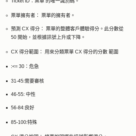
Ticket ID：票單
的唯一識別碼。
票單擁有者：
票單的擁有者。
預測 CX 得分：
票單的整體客戶體驗得分。此分數從
50 開始，並根據訊號上升或下降。
CX 得分範圍：
用來分類票單 CX 得分的分數
範圍
:<= 30：危急
31-45:需要審核
46-55: 中性
56-84:良好
85-100:特殊