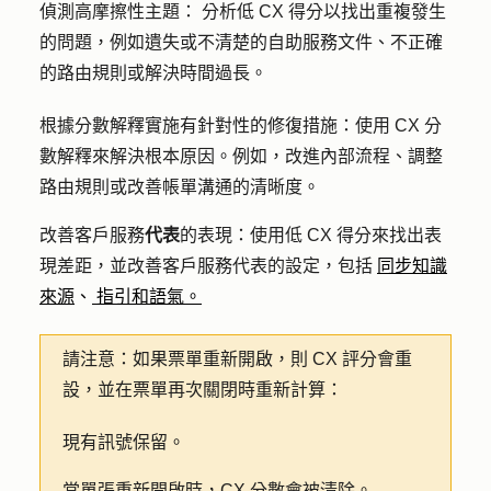
偵測高摩擦性主題：
分析低 CX 得分以找出重複發生
的問題，例如遺失或不清楚的自助服務文件、不正確
的路由規則或解決時間過長。
根據分數解釋實施有針對性的修復措施
：使用 CX 分
數解釋來解決根本原因。例如，改進內部流程、調整
路由規則或改善帳單溝通的清晰度。
改善客戶
服務
代表
的表現：使用低 CX 得分來找出表
現差距，並改善客戶服務代表的設定，包括
同步知識
來源
、
指引和語氣。
請注意：
如果票單重新開啟，則 CX 評分會重
設，並在票單再次關閉時重新計算：
現有訊號保留。
當單張重新開啟時，CX 分數會被清除。