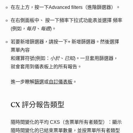
在左上方，按一下
Advanced filters（進階篩選器
）。
在右側面板中、
按一下
頻率
下拉式功能表並選擇
頻率
(例如，
每月
、
每週
)。
若要新增篩選器，請按一下
+ 新增篩選器
。然後選擇
票單內容
和
運算符號
(例如：
小於
、
已知
)。一旦套用篩選器，
就會套用到儀表板上的所有報告。
進一步瞭解
篩選
或
自訂儀表板
。
CX 評分報告類型
隨時間變化的平均 CXS（含票單所有者類型
）
：
顯示
隨
時
間變化的已結束票單數量，並按票單所有者類型