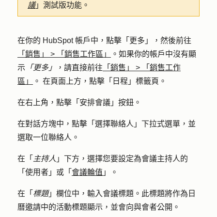
議
」測試版功能。
在你的 HubSpot 帳戶中，點擊
「更多」
，然後前往
「銷售」
>
「銷售工作區」
。如果你的帳戶中沒有顯
示
「更多」
，請直接前往
「銷售」
>
「銷售工作
區」
。 在頁面上方，點擊「
日程
」標籤頁。
在右上角，點擊「
安排會議
」按鈕。
在對話方塊中，點擊「
選擇聯絡人
」下拉式選單，並
選取一位
聯絡人
。
在「
主持人
」下方，選擇您要設定為會議主持人的
「
使用者
」或「
會議輪值
」。
在「
標題
」欄位中，輸入
會議標題
。此標題將作為日
曆邀請中的活動標題顯示，並會向與會者公開。