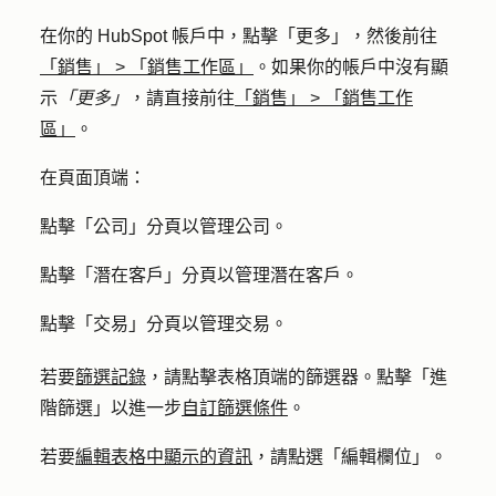
在你的 HubSpot 帳戶中，點擊
「更多」
，然後前往
「銷售」
>
「銷售工作區」
。如果你的帳戶中沒有顯
示
「更多」
，請直接前往
「銷售」
>
「銷售工作
區」
。
在頁面頂端：
點擊「
公司
」分頁以管理公司。
點擊「
潛在客戶
」分頁以管理潛在客戶。
點擊「
交易
」分頁以管理交易。
若要
篩選記錄
，請點擊表格頂端的
篩選器
。點擊「
進
階篩選
」以進一步
自訂篩選條件
。
若要
編輯表格中顯示的資訊
，請點選「
編輯欄位
」。