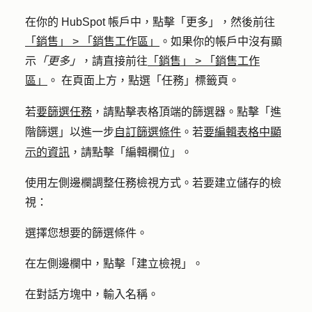
在你的 HubSpot 帳戶中，點擊
「更多」
，然後前往
「銷售」
>
「銷售工作區」
。如果你的帳戶中沒有顯
示
「更多」
，請直接前往
「銷售」
>
「銷售工作
區」
。 在頁面上方，點選「
任務
」標籤頁。
要篩選任務
若
，請點擊表格頂端的
篩選器
。點擊「
進
自訂篩選條件
要編輯表格中顯
階篩選
」以進一步
。若
示的資訊
，請點擊「
編輯欄位
」。
使用左側邊欄調整任務檢視方式。若要建立儲存的檢
視：
選擇您想要的
篩選條件
。
在左側邊欄中，點擊「
建立檢視
」。
在對話方塊中，輸入
名稱
。