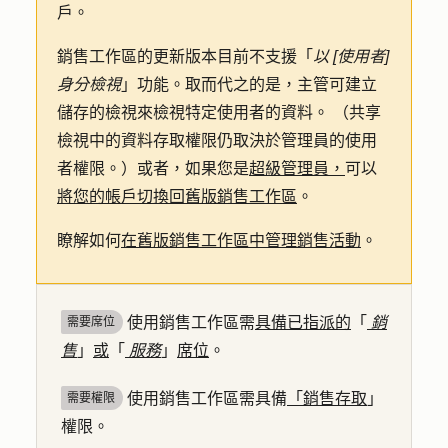
戶。
銷售工作區的更新版本目前不支援「
以 [使用者]
身分檢視
」功能。取而代之的是，主管可建立
儲存的檢視來檢視特定使用者的資料。 （共享
檢視中的資料存取權限仍取決於管理員的使用
者權限。）或者，如果您是
超級管理員，
可以
將您的帳戶切換回舊版銷售工作區
。
瞭解如何
在舊版銷售工作區中管理銷售活動
。
使用銷售工作區需
具備已指派的
「
銷
需要席位
售
」
或
「
服務
」
席位
。
使用銷售工作區需具備
「銷售存取
」
需要權限
權限。