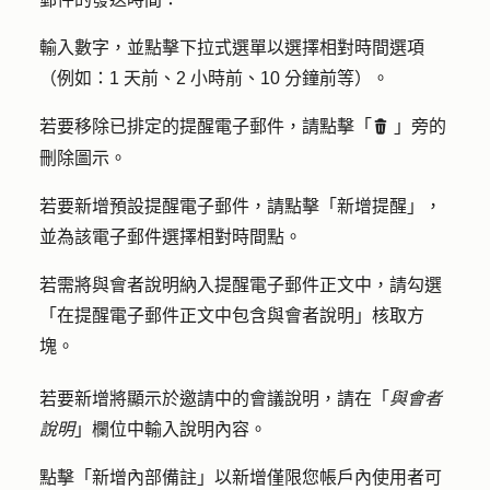
輸入數字，
並
點擊下拉式選單
以選擇
相對時間選項
（例如：1 天前、2 小時前、10 分鐘前等）。
若要移除已排定的提醒電子郵件，請點擊「
」旁的
delete
刪除
圖示。
若要新增預設提醒電子郵件，請點擊「
新增提醒
」，
並為該電子郵件選擇
相對時間點
。
若需將與會者說明
納入提醒電子郵件正文中
，請勾選
「
在提醒電子郵件正文中包含與會者說明
」核取方
塊。
若要新增將顯示於邀請中的會議說明，請在「
與會者
說明
」欄位中輸入
說明內容
。
點擊「
新增內部備註
」以新增僅限您帳戶內使用者可