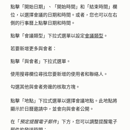
點擊「
開始日期
」、「
開始時間
」和「
結束時間
」欄
位，以選擇會議的
日期和時間
。或者，您也可以在右
側的行事曆上點擊
日期和時間
。
點擊「
會議類型
」下拉式選單以設定
會議類型
。
若要新增更多與會者：
點擊「
與會者
」下拉式選單。
使用
搜尋欄位
尋找您要新增
的使用者和聯絡人
。
勾選其他與會者旁邊的
核取方塊
。
點擊「
地點
」下拉式選單以選擇
會議地點
。此地點將
顯示於日曆邀請中，並會向與會者公開。
在「
預定提醒電子郵件
」下方，您可以調整提醒電子
郵件的發送時間：