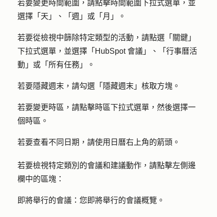
若要變更時間範圍，請點擊
時間範圍
下拉式選單，並
選擇「
天
」、「
週
」或「
月
」。
若要從檢視中篩除特定類型的活動，請點選「
關鍵
」
下拉式選單，並選擇「
HubSpot 會議
」、「
行事曆活
動
」或「
所有任務
」。
若要隱藏週末，請勾選「
隱藏週末
」核取方塊。
若要變更時區，請點擊
時區
下拉式選單，然後選擇一
個
時區
。
若要查看不同日期，請使用日曆右上角的
箭頭
。
若要檢視特定類別的會議和建議動作，請點擊左側邊
欄中的
區塊
：
即將舉行的會議：
您即將舉行的會議概覽。