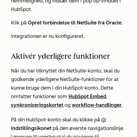
hemmelighed
, og indsæt dem i pop op-vinduet i
HubSpot.
Klik på
Opret forbindelse til NetSuite fra Oracle
.
Integrationen er nu konfigureret.
Aktivér yderligere funktioner
Når du har tilknyttet din NetSuite-konto, skal du
godkende yderligere NetSuite-funktioner for at
kunne bruge dem i din HubSpot-konto. Dette
omfatter funktioner som
HubSpot Embed
,
synkroniseringskortet
og
workflow-handlinger
.
På din HubSpot-konto skal du klikke på
indstillingsikonet
på den øverste navigationslinje.
I menuen til venstre skal du navigere til