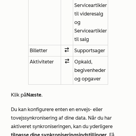
Serviceartikler
til videresalg
og
Serviceartikler
til salg
Billetter
Supportsager
Aktiviteter
Opkald,
begivenheder
og opgaver
Klik på
Næste
.
Du kan konfigurere enten en envejs- eller
tovejssynkronisering af dine data. Når du har
aktiveret synkroniseringen, kan du yderligere
tilpasse dine synkroniseringsindstillinger
. Få