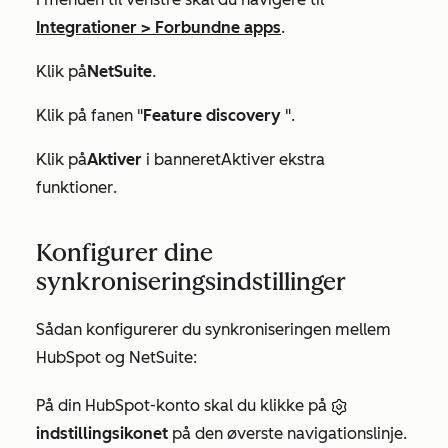
Integrationer
>
Forbundne apps
.
Klik på
NetSuite
.
Klik på fanen "
Feature discovery
".
Klik på
Aktiver
i banneret
Aktiver ekstra
funktioner
.
Konfigurer dine
synkroniseringsindstillinger
Sådan konfigurerer du synkroniseringen mellem
HubSpot og NetSuite:
På din HubSpot-konto skal du klikke på
indstillingsikonet
på den øverste navigationslinje.