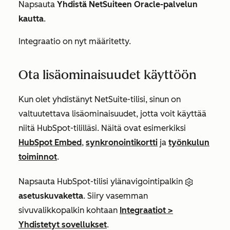
Napsauta
Yhdistä NetSuiteen Oracle-palvelun
kautta
.
Integraatio on nyt määritetty.
Ota lisäominaisuudet käyttöön
Kun olet yhdistänyt NetSuite-tilisi, sinun on
valtuutettava lisäominaisuudet, jotta voit käyttää
niitä HubSpot-tililläsi. Näitä ovat esimerkiksi
HubSpot Embed
,
synkronointikortti
ja
työnkulun
toiminnot
.
Napsauta HubSpot-tilisi ylänavigointipalkin
asetuskuvaketta
. Siiry vasemman
sivuvalikkopalkin kohtaan
Integraatiot
>
Yhdistetyt sovellukset
.