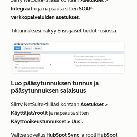
Siirry NetSuite-tililläsi kohtaan
Asetukset >
Integraatio
ja napsauta sitten
SOAP-
verkkopalveluiden asetukset
.
Tilitunnuksesi
näkyy
Ensisijaiset tiedot
-osiossa.
Luo pääsytunnuksen tunnus ja
pääsytunnuksen salaisuus
Siirry NetSuite-tililläsi kohtaan
Asetukset
>
Käyttäjät/roolit
ja napsauta sitten
Käyttöoikeustunnukset >
Uusi.
Valitse sovellus
HubSpot
Sync
ja rooli
HubSpot