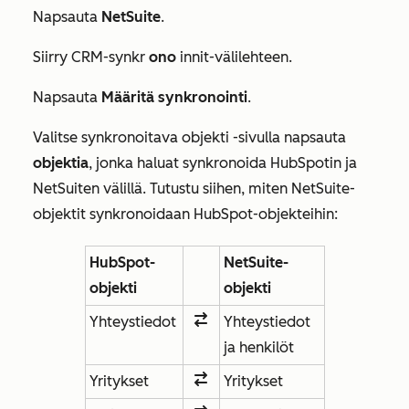
Napsauta
NetSuite
.
Siirry CRM-synkr
ono
innit-välilehteen.
Napsauta
Määritä synkronointi
.
Valitse synkronoitava objekti
-sivulla napsauta
objektia
, jonka haluat synkronoida HubSpotin ja
NetSuiten välillä. Tutustu siihen, miten NetSuite-
objektit synkronoidaan HubSpot-objekteihin:
HubSpot-
NetSuite-
objekti
objekti
Yhteystiedot
Yhteystiedot
ja henkilöt
Yritykset
Yritykset