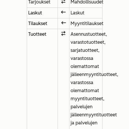
Tarjoukset
Mahdollisuudet
Laskut
Laskut
Tilaukset
Myyntitilaukset
Tuotteet
Asennustuotteet,
varastotuotteet,
sarjatuotteet,
varastossa
olemattomat
jälleenmyyntituotteet,
varastossa
olemattomat
myyntituotteet,
palvelujen
jälleenmyyntituotteet
ja palvelujen