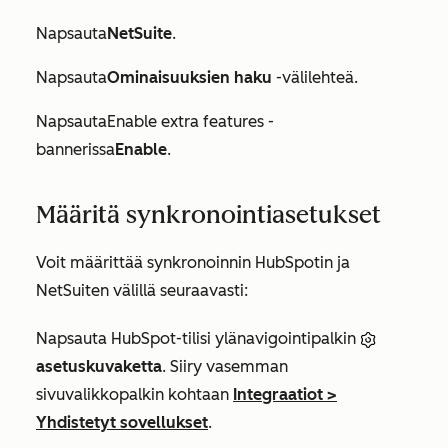
Napsauta
NetSuite
.
Napsauta
Ominaisuuksien haku
-välilehteä.
Napsauta
Enable extra features
-
bannerissa
Enable
.
Määritä synkronointiasetukset
Voit määrittää synkronoinnin HubSpotin ja
NetSuiten välillä seuraavasti:
Napsauta HubSpot-tilisi ylänavigointipalkin
asetuskuvaketta
. Siiry vasemman
sivuvalikkopalkin kohtaan
Integraatiot
>
Yhdistetyt sovellukset
.