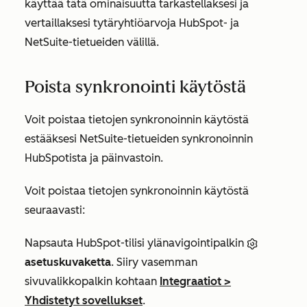
käyttää tätä ominaisuutta tarkastellaksesi ja
vertaillaksesi tytäryhtiöarvoja HubSpot- ja
NetSuite-tietueiden välillä.
Poista synkronointi käytöstä
Voit poistaa tietojen synkronoinnin käytöstä
estääksesi NetSuite-tietueiden synkronoinnin
HubSpotista ja päinvastoin.
Voit poistaa tietojen synkronoinnin käytöstä
seuraavasti:
Napsauta HubSpot-tilisi ylänavigointipalkin
asetuskuvaketta
. Siiry vasemman
sivuvalikkopalkin kohtaan
Integraatiot
>
Yhdistetyt sovellukset
.