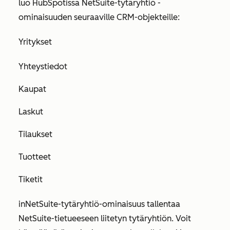
luo HubSpotissa
NetSuite-tytäryhtiö
-
ominaisuuden seuraaville CRM-objekteille:
Yritykset
Yhteystiedot
Kaupat
Laskut
Tilaukset
Tuotteet
Tiketit
in
NetSuite-tytäryhtiö-ominaisuus
tallentaa
NetSuite-tietueeseen liitetyn tytäryhtiön. Voit