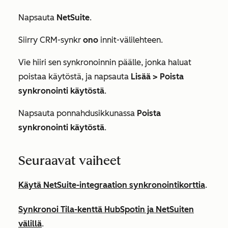
Napsauta
NetSuite
.
Siirry CRM-synkr
ono
innit-välilehteen.
Vie hiiri sen synkronoinnin päälle, jonka haluat
poistaa käytöstä, ja napsauta
Lisää > Poista
synkronointi käytöstä
.
Napsauta ponnahdusikkunassa
Poista
synkronointi käytöstä
.
Seuraavat vaiheet
Käytä NetSuite-integraation synkronointikorttia
.
Synkronoi Tila-kenttä HubSpotin ja NetSuiten
välillä
.