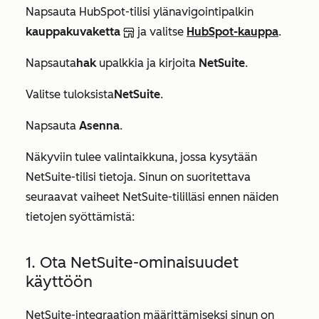
Napsauta HubSpot-tilisi ylänavigointipalkin
kauppakuvaketta
ja valitse
HubSpot-kauppa
.
Napsauta
hak
upalkkia ja kirjoita
NetSuite
.
Valitse tuloksista
NetSuite
.
Napsauta
Asenna
.
Näkyviin tulee valintaikkuna, jossa kysytään
NetSuite-tilisi tietoja. Sinun on suoritettava
seuraavat vaiheet NetSuite-tililläsi ennen näiden
tietojen syöttämistä:
1. Ota NetSuite-ominaisuudet
käyttöön
NetSuite-integraation määrittämiseksi sinun on