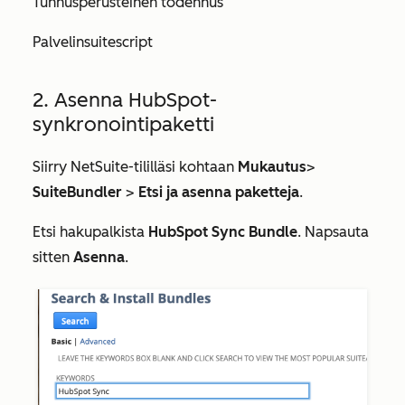
Tunnusperusteinen todennus
Palvelinsuitescript
2. Asenna HubSpot-
synkronointipaketti
Siirry NetSuite-tililläsi kohtaan
Mukautus
>
SuiteBundler
>
Etsi ja asenna paketteja
.
Etsi hakupalkista
HubSpot Sync Bundle
. Napsauta
sitten
Asenna
.