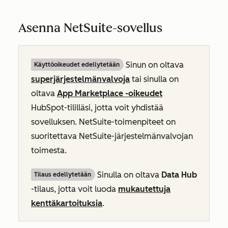
Asenna NetSuite-sovellus
Sinun on oltava
Käyttöoikeudet edellytetään
superjärjestelmänvalvoja
tai sinulla on
oltava
App Marketplace -oikeudet
HubSpot-tililläsi, jotta voit yhdistää
sovelluksen. NetSuite-toimenpiteet on
suoritettava NetSuite-järjestelmänvalvojan
toimesta.
Sinulla on oltava
Data Hub
Tilaus edellytetään
-tilaus, jotta voit luoda
mukautettuja
kenttäkartoituksia
.