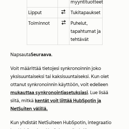
myyntituotteet
Lipput
Tukitapaukset
Toiminnot
Puhelut,
tapahtumat ja
tehtävät
Napsauta
Seuraava
.
Voit määrittää tietojesi synkronoinnin joko
yksisuuntaiseksi tai kaksisuuntaiseksi. Kun olet
ottanut synkronoinnin käyttöön, voit edelleen
mukauttaa synkronointiasetuksiasi
. Lue lisää
siitä, mitkä
kentät voit liittää HubSpotin ja
NetSuiten välillä.
Kun yhdistät NetSuiteen HubSpotin, integraatio