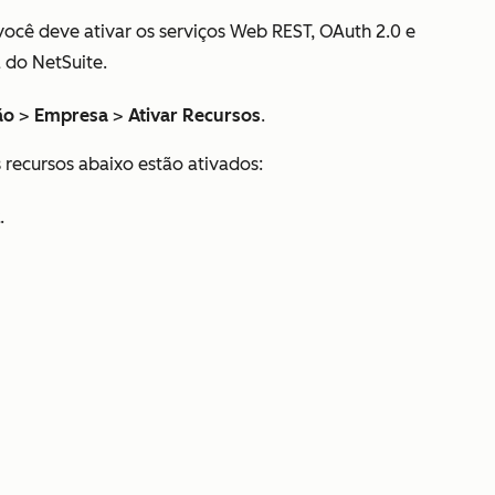
 você deve ativar os serviços Web REST, OAuth 2.0 e
a do NetSuite.
ão
>
Empresa
>
Ativar Recursos
.
s recursos abaixo estão ativados:
.