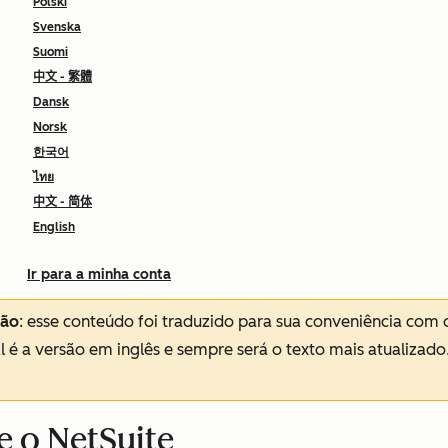
Polski
Svenska
Suomi
中文 - 繁體
Dansk
Norsk
한국어
ไทย
中文 - 简体
English
Ir para a minha conta
ção
: esse conteúdo foi traduzido para sua conveniência com 
al é a versão em inglês e sempre será o texto mais atualizado
e o NetSuite