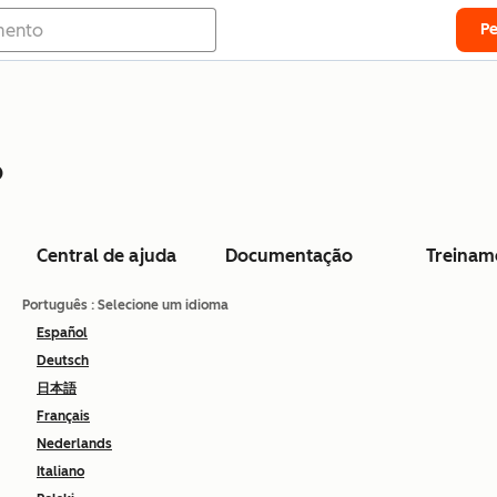
P
o
Central de ajuda
Documentação
Treinam
Português
: Selecione um idioma
Español
Deutsch
日本語
Français
Nederlands
Italiano