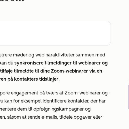
strere møder og webinaraktiviteter sammen med
 kan du
synkronisere tilmeldinger til webinarer og
tilføje tilmeldte til dine Zoom-webinarer via en
en på kontakters tidslinjer
.
 spore engagement på tværs af Zoom-webinarer og -
 kan for eksempel identificere kontakter, der har
segmentere dem til opfølgningskampagner og
n, såsom at sende e-mails, tildele opgaver eller