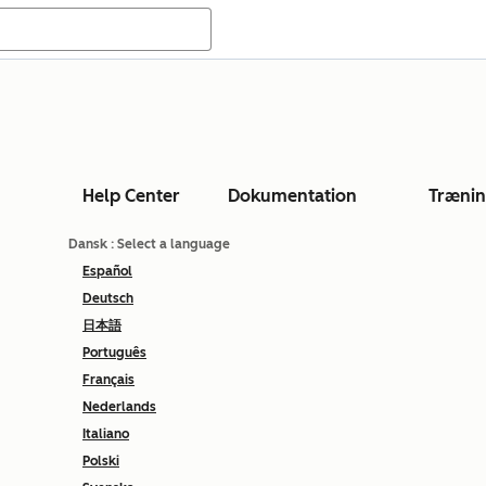
Help Center
Dokumentation
Træni
Dansk
: Select a language
Español
Deutsch
日本語
Português
Français
Nederlands
Italiano
Polski