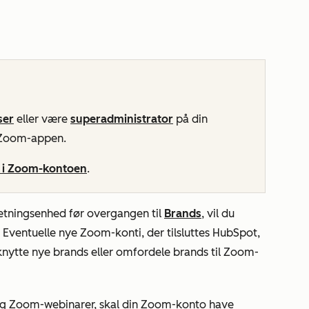
ser
eller være
superadministrator
på din
e Zoom-appen.
r i Zoom-kontoen
.
retningsenhed før overgangen til
Brands
, vil du
Eventuelle nye Zoom-konti, der tilsluttes HubSpot,
lknytte nye brands eller omfordele brands til Zoom-
- og Zoom-webinarer, skal din Zoom-konto have