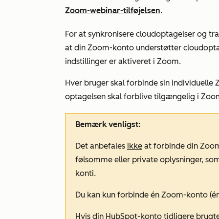
Zoom-webinar-tilføjelsen
.
For at synkronisere cloudoptagelser og tra
at din Zoom-konto understøtter cloudoptag
indstillinger er aktiveret i Zoom.
Hver bruger skal forbinde sin individuell
optagelsen skal forblive tilgængelig i Zoo
Bemærk venligst:
Det anbefales
ikke
at forbinde din Zoom-
følsomme eller private oplysninger, som
konti.
Du kan kun forbinde én Zoom-konto (én
Hvis din HubSpot-konto tidligere brugte