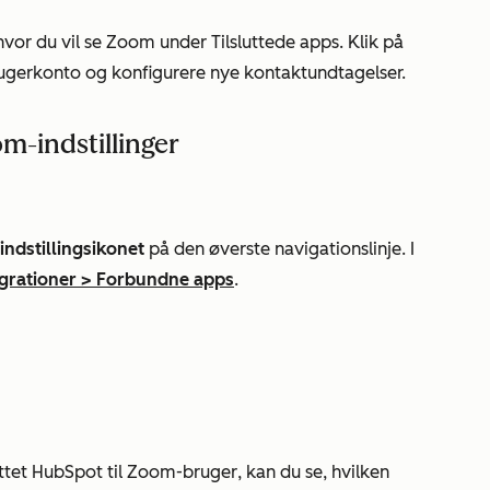
 hvor du vil se Zoom under
Tilsluttede apps
. Klik på
rugerkonto og konfigurere nye kontaktundtagelser.
m-indstillinger
indstillingsikonet
på den øverste navigationslinje. I
egrationer
>
Forbundne apps
.
uttet HubSpot til Zoom-bruger
, kan du se, hvilken