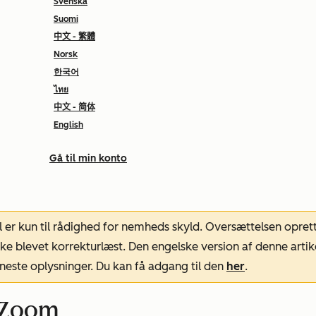
Svenska
Suomi
中文 - 繁體
Norsk
한국어
ไทย
中文 - 简体
English
Gå til min konto
l er kun til rådighed for nemheds skyld. Oversættelsen opret
ke blevet korrekturlæst. Den engelske version af denne artik
neste oplysninger. Du kan få adgang til den
her
.
 Zoom