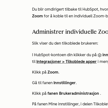
Du blir omdirigert tilbake til HubSpot, hv
Zoom
for å koble til en individuell Zoom
Administrer individuelle Zoo
Slik viser du den tilkoblede brukeren:
I HubSpot-kontoen din klikker du på
inn
til
Integrasjoner
>
Tilkoblede apper
i meny
Klikk på
Zoom
.
Gå til fanen
Innstillinger
.
Klikk på
fanen Brukeradministrasjon
.
På fanen
Mine innstillinger
, i delen
Tilkobl