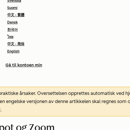
Svenska
Suomi
中文 - 繁體
Dansk
한국어
ไทย
中文 - 简体
English
Gå til kontoen min
 praktiske årsaker. Oversettelsen opprettes automatisk ved 
. Den engelske versjonen av denne artikkelen skal regnes so
r
.
pot og Zoom