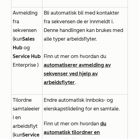
Avmelding
Bli automatisk bli med kontakter
fra
fra sekvensen de er innmeldt i.
sekvensen
Denne handlingen kan brukes med
(kun
Sales
alle typer arbeidsflyter.
Hub
og
Service Hub
Finn ut mer om hvordan du
Enterprise
)
automatiserer avmelding av
sekvenser ved hjelp av
arbeidsflyter
.
Tilordne
Endre automatisk innboks- og
samtaleeier
eierskapstildeling for en samtale.
i en
Finn ut mer om hvordan
du
arbeidsflyt
automatisk tilordner en
(kun
Service