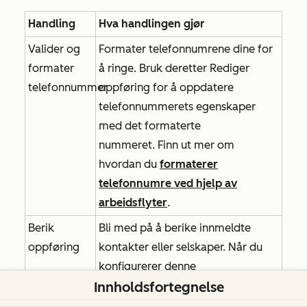
Handling
Hva handlingen gjør
Valider og
Formater telefonnumrene dine for
formater
å ringe. Bruk deretter
Rediger
telefonnummer
oppføring for å oppdatere
telefonnummerets egenskaper
med det formaterte
nummeret. Finn ut mer om
hvordan du
formaterer
telefonnumre ved hjelp av
arbeidsflyter
.
Berik
Bli med på å berike innmeldte
oppføring
kontakter eller selskaper. Når du
konfigurerer denne
Innholdsfortegnelse
handlingssettet, kan du velge om
du vil overskrive eksisterende data