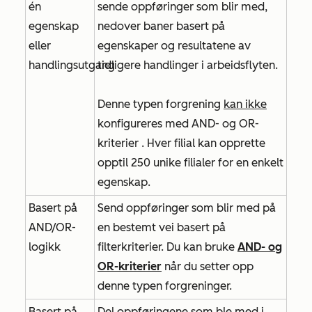
én
sende oppføringer som blir med,
egenskap
nedover baner basert på
eller
egenskaper og resultatene av
handlingsutgang
tidligere handlinger i arbeidsflyten.
Denne typen forgrening
kan ikke
konfigureres med
AND- og
OR-
kriterier
. Hver filial kan opprette
opptil 250 unike filialer for en enkelt
egenskap.
Basert på
Send oppføringer som blir med på
AND/OR-
en bestemt vei basert på
logikk
filterkriterier. Du kan bruke
AND- og
OR-kriterier
når du setter opp
denne typen forgreninger.
Basert på
Del oppføringene som ble med i