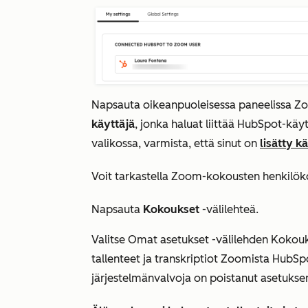
Napsauta oikeanpuoleisessa paneelissa
Zo
käyttäjä
, jonka haluat liittää HubSpot-käyt
valikossa, varmista, että sinut on
lisätty k
Voit tarkastella Zoom-kokousten henkilökoh
Napsauta
Kokoukset
-välilehteä.
Valitse
Omat asetukset
-välilehden
Kokouk
tallenteet ja transkriptiot Zoomista HubSpo
järjestelmänvalvoja on poistanut asetuks