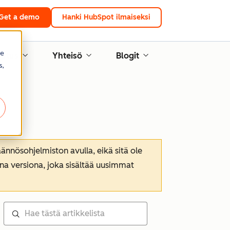
Get a demo
Hanki HubSpot ilmaiseksi
re
lutus
Yhteisö
Blogit
s,
nnösohjelmiston avulla, eikä sitä ole
ana versiona, joka sisältää uusimmat