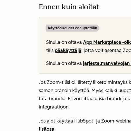
Ennen kuin aloitat
Käyttöoikeudet edellytetään
Sinulla on oltava
App Marketplace -oi
tilisi
pääkäyttäjä
,
jotta voit asentaa Zo
Sinulla on oltava
järjestelmänvalvojan 
Jos Zoom-tilisi oli liitetty liiketoimintayk
saman brändin käyttöä. Myös kaikki uudet 
tätä brändiä. Et voi liittää uusia brändejä
integraatioon.
Jos aiot käyttää HubSpot- ja Zoom-webinaa
lisäosa
.