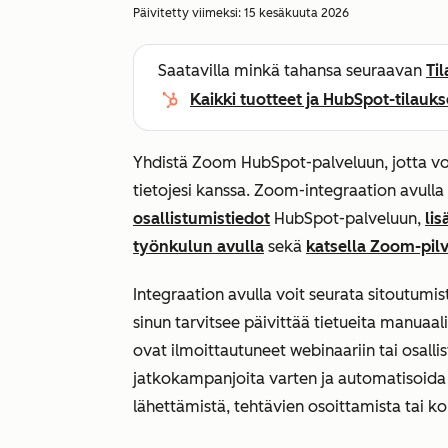
Päivitetty viimeksi:
15 kesäkuuta 2026
Saatavilla minkä tahansa seuraavan
Ti
Kaikki tuotteet ja HubSpot-tilauks
Yhdistä Zoom HubSpot-palveluun, jotta voi
tietojesi kanssa. Zoom-integraation avulla
osallistumistiedot
HubSpot-palveluun,
li
työnkulun avulla
sekä
katsella Zoom-pilv
Integraation avulla voit seurata sitoutumi
sinun tarvitsee päivittää tietueita manuaali
ovat ilmoittautuneet webinaariin tai osall
jatkokampanjoita varten ja automatisoida 
lähettämistä, tehtävien osoittamista tai ko