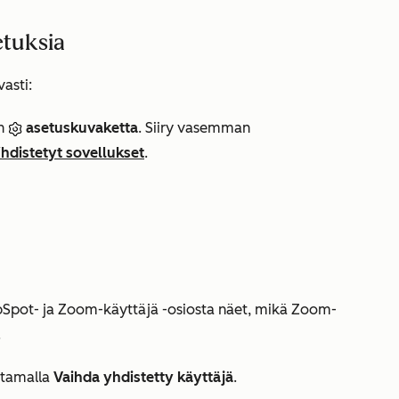
etuksia
vasti:
in
asetuskuvaketta
. Siiry vasemman
hdistetyt sovellukset
.
bSpot- ja Zoom-käyttäjä
-osiosta näet, mikä Zoom-
.
ttamalla
Vaihda yhdistetty käyttäjä
.