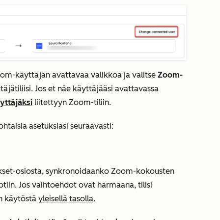
om-käyttäjän avattavaa
valikkoa ja valitse
Zoom-
täjätiliisi. Jos et näe käyttäjääsi avattavassa
äyttäjäksi
liitettyyn Zoom-tiliin.
taisia asetuksiasi seuraavasti:
set-osiosta
, synkronoidaanko Zoom-kokousten
tiin. Jos vaihtoehdot ovat harmaana, tilisi
en käytöstä
yleisellä tasolla
.