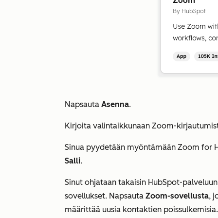
Napsauta
Asenna
.
Kirjoita valintaikkunaan Zoom-kirjautumist
Sinua pyydetään myöntämään Zoom for Hub
Salli
.
Sinut ohjataan takaisin HubSpot-palveluu
sovellukset
. Napsauta
Zoom-sovellusta
, 
määrittää uusia kontaktien poissulkemisia.