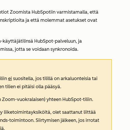
riptiot Zoomista HubSpotiin varmistamalla, että
ranskriptioita ja että molemmat asetukset ovat
-käyttäjätilinsä HubSpot-palveluun, ja
omissa, jotta se voidaan synkronoida.
liin
ei
suositella, jos tilillä on arkaluonteisia tai
en tilien ei pitäisi olla pääsyä.
en Zoom-vuokralaisen) yhteen HubSpot-tiliin.
 liiketoimintayksiköitä, olet saattanut liittää
nds-toimintoon. Siirtymisen jälkeen, jos irrotat
jä.