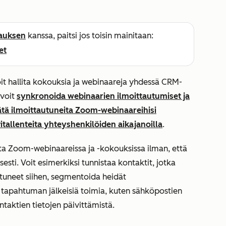
lauksen
kanssa, paitsi jos toisin mainitaan:
et
t hallita kokouksia ja webinaareja yhdessä CRM-
 voit
synkronoida webinaarien ilmoittautumiset ja
sätä ilmoittautuneita Zoom-webinaareihisi
itallenteita yhteyshenkilöiden aikajanoilla
.
sta Zoom-webinaareissa ja -kokouksissa ilman, että
sesti. Voit esimerkiksi tunnistaa kontaktit, jotka
istuneet siihen, segmentoida heidät
tapahtuman jälkeisiä toimia, kuten sähköpostien
ntaktien tietojen päivittämistä.