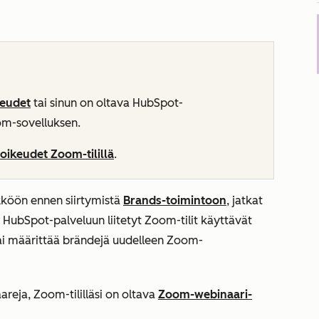
keudet
tai sinun on oltava
HubSpot-
om-sovelluksen.
oikeudet Zoom-tilillä
.
sikköön ennen siirtymistä
Brands-toimintoon
, jatkat
HubSpot-palveluun liitetyt Zoom-tilit käyttävät
 tai määrittää brändejä uudelleen Zoom-
reja, Zoom-tililläsi on oltava
Zoom-webinaari-