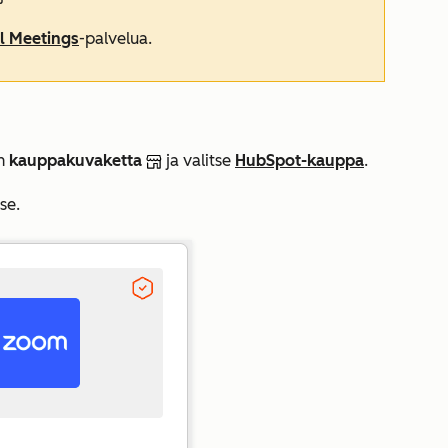
l Meetings
-palvelua.
in
kauppakuvaketta
ja valitse
HubSpot-kauppa
.
se.