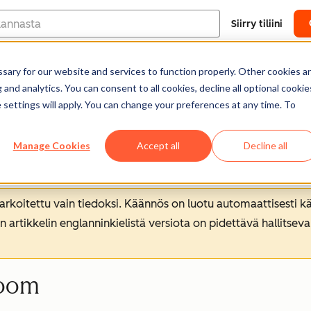
Siirry tiliini
ary for our website and services to function properly. Other cookies a
Ohjekeskus
Dokumentointi
Kou
and analytics. You can consent to all cookies, decline all optional cookie
 settings will apply. You can change your preferences at any time. To
Manage Cookies
Accept all
Decline all
koitettu vain tiedoksi. Käännös on luotu automaattisesti kää
n artikkelin englanninkielistä versiota on pidettävä hallitsev
Zoom