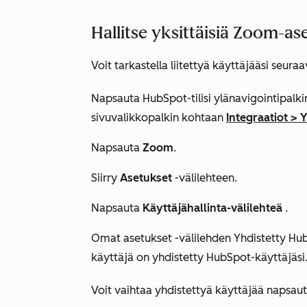
Hallitse yksittäisiä Zoom-as
Voit tarkastella liitettyä käyttäjääsi seuraa
Napsauta HubSpot-tilisi ylänavigointipalk
sivuvalikkopalkin kohtaan
Integraatiot
>
Y
Napsauta
Zoom
.
Siirry
Asetukset
-välilehteen.
Napsauta
Käyttäjähallinta-välilehteä
.
Omat asetukset
-välilehden
Yhdistetty Hu
käyttäjä on yhdistetty HubSpot-käyttäjäsi
Voit vaihtaa yhdistettyä käyttäjää napsau