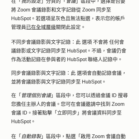
在「
我的設定
」分頁的「
會議
」區段中，選擇是否要
將 Zoom 會議錄影和文字記錄從 Zoom 同步至
HubSpot。若選項呈灰色且無法點選，表示您的帳戶
管理員
已在全域層級
關閉此設定。
不同步會議錄影與文字記錄：此
選項
不會將
任何會
議錄影或文字記錄同步至 HubSpot。不過，會議仍會
作為活動記錄在參與者的 HubSpot 聯絡人記錄中。
同步會議錄影與文字記錄：此
選項會自動記錄會議，
並將會議錄影與文字記錄同步至 HubSpot。
在「
管理個別會議
」區段中，您可以
透過會議 ID
搜尋
您擔任主辦人的會議。您可在會議邀請中找到 Zoom
會議 ID。接著點擊
「立即同步」
將會議資料同步至
HubSpot。
在「
自動錄製
」區段中，點選「
啟用 Zoom 會議自動