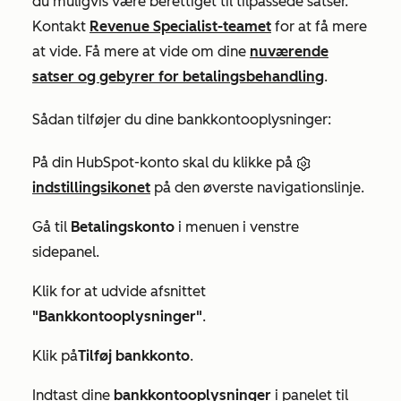
du muligvis være berettiget til tilpassede satser.
Kontakt
Revenue Specialist-teamet
for at få mere
at vide. Få mere at vide om dine
nuværende
satser og gebyrer for betalingsbehandling
.
Sådan tilføjer du dine bankkontooplysninger:
På din HubSpot-konto skal du klikke på
indstillingsikonet
på den øverste navigationslinje.
Gå til
Betalingskonto
i menuen i venstre
sidepanel.
Klik for at udvide afsnittet
"Bankkontooplysninger"
.
Klik på
Tilføj
bankkonto
.
Indtast dine
bankkontooplysninger
i panelet til