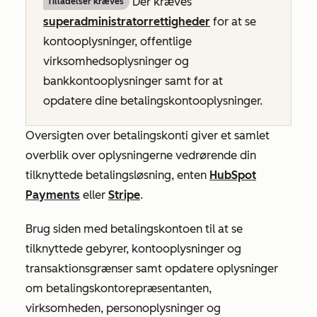
Der kræves
Tilladelser kræves
superadministratorrettigheder
for at se
kontooplysninger, offentlige
virksomhedsoplysninger og
bankkontooplysninger samt for at
opdatere dine betalingskontooplysninger.
Oversigten over betalingskonti giver et samlet
overblik over oplysningerne vedrørende din
tilknyttede betalingsløsning, enten
HubSpot
Payments
eller
Stripe
.
Brug siden med betalingskontoen til at se
tilknyttede gebyrer, kontooplysninger og
transaktionsgrænser samt opdatere oplysninger
om betalingskontorepræsentanten,
virksomheden, personoplysninger og