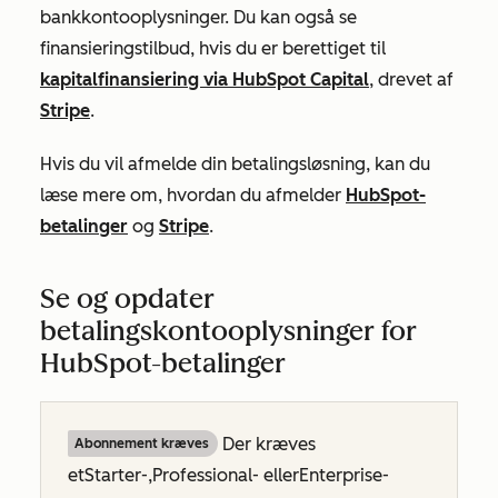
bankkontooplysninger. Du kan også se
finansieringstilbud, hvis du er berettiget til
kapitalfinansiering via HubSpot Capital
, drevet af
Stripe
.
Hvis du vil afmelde din betalingsløsning, kan du
læse mere om, hvordan du afmelder
HubSpot-
betalinger
og
Stripe
.
Se og opdater
betalingskontooplysninger for
HubSpot-betalinger
Der kræves
Abonnement kræves
et
Starter-
,
Professional-
eller
Enterprise-