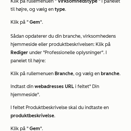
Klik på rullemenuen "
Virksomhedstype
" i panelet
til højre, og vælg en
type
.
Klik på "
Gem
".
Sådan opdaterer du din branche, virksomhedens
hjemmeside eller produktbeskrivelsen: Klik på
Rediger
under
"Professionelle oplysninger"
. I
panelet til højre:
Klik på rullemenuen
Branche
, og vælg en
branche
.
Indtast din
webadresses URL
i
feltet
"
Din
hjemmeside
".
I feltet
Produktbeskrivelse
skal du indtaste en
produktbeskrivelse
.
Klik på "
Gem
".