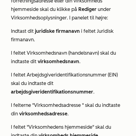
forretningsadresse eller din virksomheds
hjemmeside skal du klikke på
Rediger
under
Virksomhedsoplysninger
. I panelet til højre:
Indtast dit
juridiske firmanavn
i feltet
Juridisk
firmanavn
.
I feltet
Virksomhedsnavn (handelsnavn)
skal du
indtaste dit
virksomhedsnavn
.
I feltet
Arbejdsgiveridentifikationsnummer (EIN)
skal du indtaste dit
arbejdsgiveridentifikationsnummer
.
I
felterne "Virksomhedsadresse
" skal du indtaste
din
virksomhedsadresse
.
I
feltet "Virksomhedens hjemmeside
" skal du
indtaste din
virksomheds hjemmeside
.