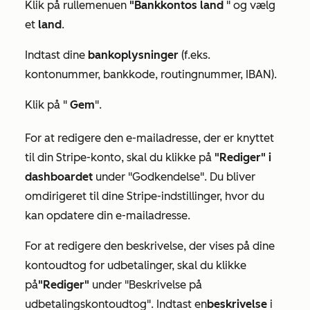
Klik på rullemenuen
"Bankkontos land
" og vælg
et
land
.
Indtast dine
bankoplysninger
(f.eks.
kontonummer, bankkode, routingnummer, IBAN).
Klik på "
Gem
".
For at redigere den e-mailadresse, der er knyttet
til din Stripe-konto, skal du klikke på
"Rediger" i
dashboardet
under
"Godkendelse"
. Du bliver
omdirigeret til dine Stripe-indstillinger, hvor du
kan opdatere din e-mailadresse.
For at redigere den beskrivelse, der vises på dine
kontoudtog for udbetalinger, skal du klikke
på
"Rediger"
under "
Beskrivelse på
udbetalingskontoudtog"
. Indtast en
beskrivelse
i