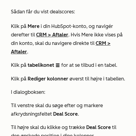
Sådan får du vist dealscores:
Klik på
Mere
i din HubSpot-konto, og navigér
derefter til
CRM
>
Aftaler
. Hvis
Mere
ikke vises på
din konto, skal du navigere direkte til
CRM
>
Aftaler
.
Klik på
tabelikonet
for at se tilbud i en tabel.
listView
Klik på
Rediger kolonner
øverst til højre i tabellen.
I dialogboksen:
Til venstre skal du søge efter og markere
afkrydsningsfeltet
Deal Score
.
Til højre skal du klikke og trække
Deal Score
til
den ønskede position i dine kolonner.