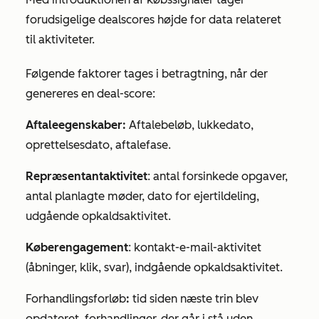
forudsigelige dealscores højde for data relateret
til aktiviteter.
Følgende faktorer tages i betragtning, når der
genereres en deal-score:
Aftaleegenskaber:
Aftalebeløb, lukkedato,
oprettelsesdato, aftalefase.
Repræsentantaktivitet
: antal forsinkede opgaver,
antal planlagte møder, dato for ejertildeling,
udgående opkaldsaktivitet.
Køberengagement
: kontakt-e-mail-aktivitet
(åbninger, klik, svar), indgående opkaldsaktivitet.
Forhandlingsforløb
:
tid siden næste trin blev
opdateret, forhandlinger, der går i stå uden