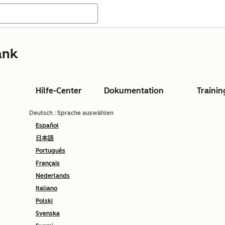
ank
Hilfe-Center
Dokumentation
Trainin
Deutsch
: Sprache auswählen
Español
日本語
Português
Français
Nederlands
Italiano
Polski
Svenska