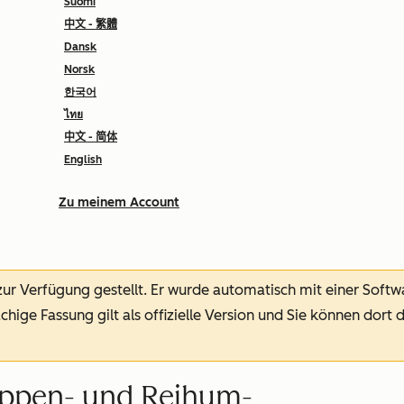
Suomi
中文 - 繁體
Dansk
Norsk
한국어
ไทย
中文 - 简体
English
Zu meinem Account
 zur Verfügung gestellt.
Er wurde automatisch mit einer Soft
chige Fassung gilt als offizielle Version und Sie können dort 
uppen- und Reihum-