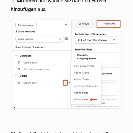
Aktionen
und wählen Sie dann
Zu Filtern
verticalMenu
hinzufügen
aus.