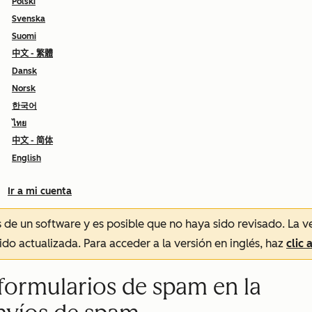
Polski
Svenska
Suomi
中文 - 繁體
Dansk
Norsk
한국어
ไทย
中文 - 简体
English
Ir a mi cuenta
és de un software y es posible que no haya sido revisado.
La v
sido actualizada. Para acceder a la versión en inglés, haz
clic 
formularios de spam en la