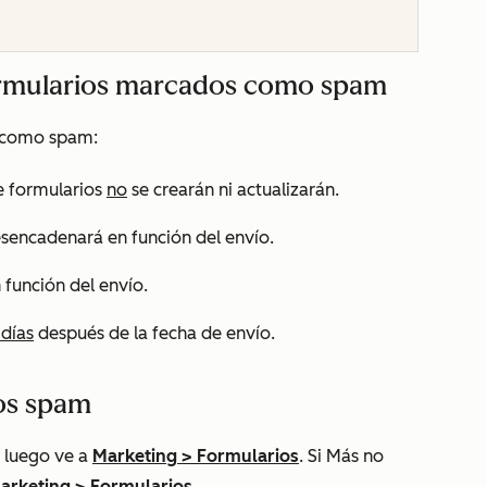
formularios marcados como spam
a como spam:
e formularios
no
se crearán ni actualizarán.
sencadenará en función del envío.
 función del envío.
 días
después de la fecha de envío.
ios spam
 luego ve a
Marketing
>
Formularios
. Si
Más
no
arketing
>
Formularios
.