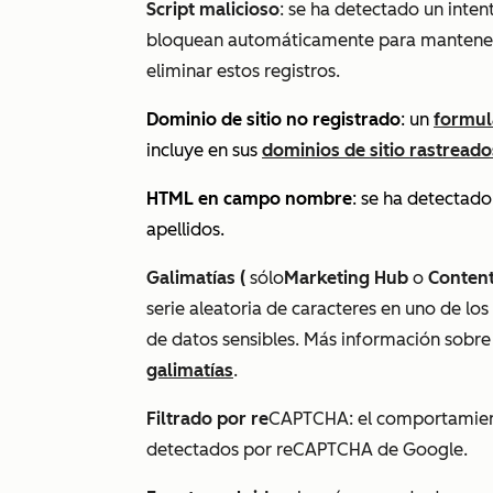
Script malicioso
: se ha detectado un inten
bloquean automáticamente para mantener 
eliminar estos registros.
Dominio de sitio no registrado
: un
formul
incluye en sus
dominios de sitio rastreado
HTML en campo nombre
: se ha detectad
apellidos.
Galimatías
(
sólo
Marketing Hub
o
Conten
serie aleatoria de caracteres en uno de lo
de datos sensibles. Más información sobr
galimatías
.
Filtrado por re
CAPTCHA
:
el comportamient
detectados por reCAPTCHA de Google.