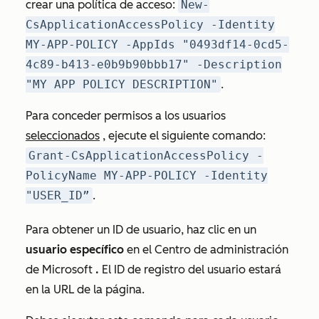
crear una política de acceso:
New-
CsApplicationAccessPolicy -Identity
MY-APP-POLICY -AppIds "0493df14-0cd5-
4c89-b413-e0b9b90bbb17" -Description
"MY APP POLICY DESCRIPTION"
.
Para conceder permisos a los usuarios
seleccionados
, ejecute el siguiente comando:
Grant-CsApplicationAccessPolicy -
PolicyName MY-APP-POLICY -Identity
"USER_ID”
.
Para obtener un ID de usuario, haz clic en un
usuario específico
en el Centro de administración
de Microsoft
.
El ID de registro del usuario estará
en la URL de la página.