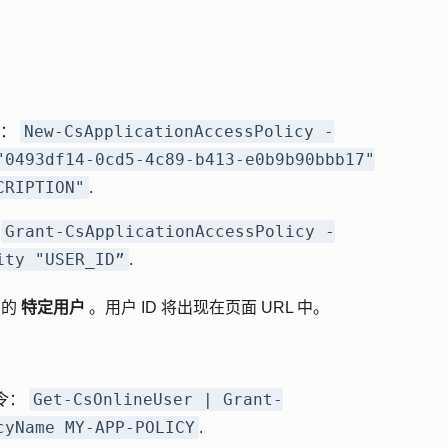
New-CsApplicationAccessPolicy -
略：
"0493df14-0cd5-4c89-b413-e0b9b90bbb17"
CRIPTION"
.
Grant-CsApplicationAccessPolicy -
：
ity "USER_ID”
.
中的
特定用户
。
用户 ID 将出现在页面 URL 中。
Get-CsOnlineUser | Grant-
令：
cyName MY-APP-POLICY
.