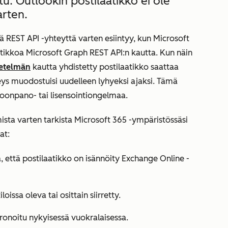
u: Outlookin postilaatikko ei ole
arten.
ä REST API -yhteyttä varten
esiintyy, kun Microsoft
tikkoa Microsoft Graph REST API:n kautta. Kun näin
etelmän
kautta yhdistetty postilaatikko saattaa
eys muodostuisi uudelleen lyhyeksi ajaksi. Tämä
koonpano- tai lisensointiongelmaa.
ista varten tarkista Microsoft 365 -ympäristössäsi
at:
 että postilaatikko on isännöity Exchange Online -
loissa oleva tai osittain siirretty.
kronoitu nykyisessä vuokralaisessa.