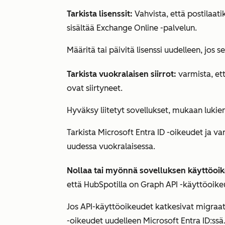
Tarkista lisenssit:
Vahvista, että postilaati
sisältää Exchange Online -palvelun.
Määritä tai päivitä lisenssi uudelleen, jos 
Tarkista vuokralaisen siirrot:
varmista, et
ovat siirtyneet.
Hyväksy liitetyt sovellukset, mukaan lukie
Tarkista Microsoft Entra ID -oikeudet ja v
uudessa vuokralaisessa.
Nollaa tai myönnä sovelluksen käyttöoik
että HubSpotilla on Graph API -käyttöoike
Jos API-käyttöoikeudet katkesivat migraat
-oikeudet uudelleen Microsoft Entra ID:ssä