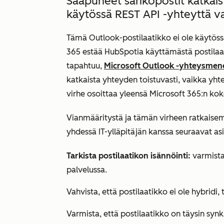
Saapuneet sähköpostit katkaist
käytössä REST API -yhteyttä v
Tämä Outlook-postilaatikko ei ole käytöss
365 estää HubSpotia käyttämästä postilaa
tapahtuu,
Microsoft Outlook -yhteysmen
katkaista yhteyden toistuvasti, vaikka yht
virhe osoittaa yleensä Microsoft 365:n ko
Vianmääritystä ja tämän virheen ratkaisem
yhdessä IT-ylläpitäjän kanssa seuraavat asi
Tarkista postilaatikon isännöinti:
varmista,
palvelussa.
Vahvista, että postilaatikko ei ole hybridi, ti
Varmista, että postilaatikko on täysin syn