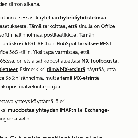
en siirron aikana.
kkotunnuksessasi käytetään
hybridiyhdistelmää
asetuksesta. Tämä tarkoittaa, että sinulla on Office
rosoftin hallinnoimaa postilaatikkoa. Tämän
ilaatikkosi REST API:han. HubSpot
tarvitsee REST
 365 -tiliin. Yksi tapa varmistaa, että
365:ssä, on etsiä sähköpostialuettasi
MX Toolboxista
,
tietueet
. Esimerkiksi
tämä MX-etsintä
näyttää, että
ce 365:n isännöimä, mutta
tämä MX-etsintä
ähköpostipalveluntarjoajaa.
ttava yhteys käyttämällä eri
iksi
muodostaa yhteyden IMAP:n
tai
Exchange-
ange-palvelin.