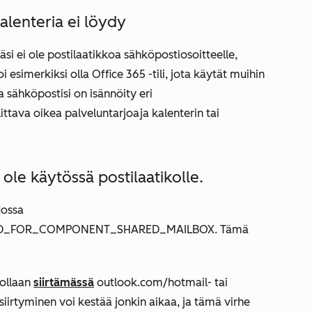
kalenteria ei löydy
läsi ei ole postilaatikkoa sähköpostiosoitteelle,
 esimerkiksi olla Office 365 -tili, jota käytät muihin
ta sähköpostisi on isännöity eri
ittava oikea palveluntarjoaja kalenterin tai
 ole käytössä postilaatikolle.
dossa
ED_FOR_COMPONENT_SHARED_MAILBOX. Tämä
 ollaan
siirtämässä
outlook.com/hotmail- tai
 siirtyminen voi kestää jonkin aikaa, ja tämä virhe