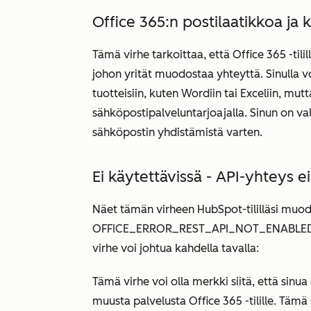
Office 365:n postilaatikkoa ja 
Tämä virhe tarkoittaa, että Office 365 -tilil
johon yrität muodostaa yhteyttä. Sinulla voi
tuotteisiin, kuten Wordiin tai Exceliin, mut
sähköpostipalveluntarjoajalla. Sinun on val
sähköpostin yhdistämistä varten.
Ei käytettävissä - API-yhteys ei
Näet tämän virheen HubSpot-tililläsi muo
OFFICE_ERROR_REST_API_NOT_ENABL
virhe voi johtua kahdella tavalla:
Tämä virhe voi olla merkki siitä, että sinua
muusta palvelusta Office 365 -tilille. Tämä