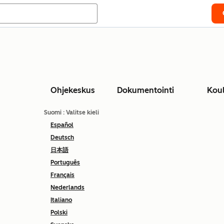
Ohjekeskus
Dokumentointi
Kou
Suomi
: Valitse kieli
Español
Deutsch
日本語
Português
Français
Nederlands
Italiano
Polski