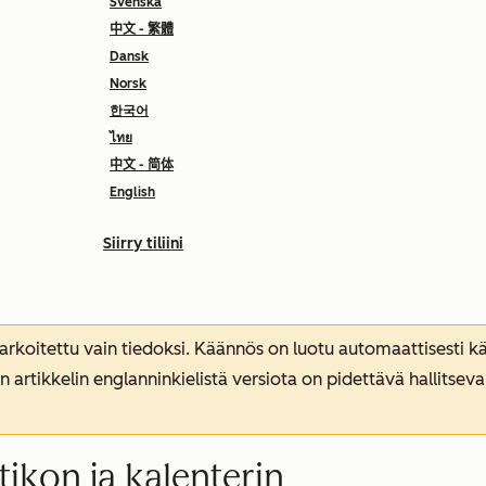
Svenska
中文 - 繁體
Dansk
Norsk
한국어
ไทย
中文 - 简体
English
Siirry tiliini
koitettu vain tiedoksi. Käännös on luotu automaattisesti kää
n artikkelin englanninkielistä versiota on pidettävä hallitsev
tikon ja kalenterin