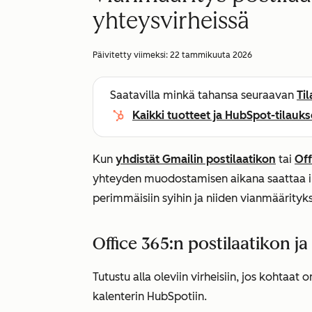
yhteysvirheissä
Päivitetty viimeksi:
22 tammikuuta 2026
Saatavilla minkä tahansa seuraavan
Ti
Kaikki tuotteet ja HubSpot-tilauks
Kun
yhdistät Gmailin postilaatikon
tai
Off
yhteyden muodostamisen aikana saattaa ilm
perimmäisiin syihin ja niiden vianmäärityk
Office 365:n postilaatikon ja
Tutustu alla oleviin virheisiin, jos kohtaat
kalenterin HubSpotiin.