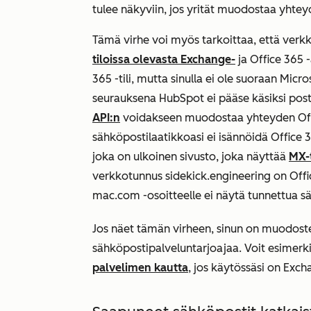
tulee näkyviin, jos yrität muodostaa yhteyd
Tämä virhe voi myös tarkoittaa, että ver
tiloissa olevasta Exchange-
ja Office 365 -
365 -tili, mutta sinulla ei ole suoraan Mic
seurauksena HubSpot ei pääse käsiksi post
API:n
voidakseen muodostaa yhteyden Office
sähköpostilaatikkoasi ei isännöidä Office 
joka on ulkoinen sivusto, joka näyttää
MX-
verkkotunnus
sidekick.engineering
on Offi
mac.com
-osoitteelle ei näytä tunnettua s
Jos näet tämän virheen, sinun on muodoste
sähköpostipalveluntarjoajaa. Voit esimerk
palvelimen kautta
, jos käytössäsi on Exch