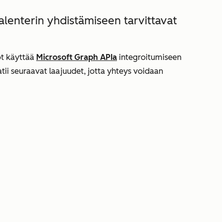
kalenterin yhdistämiseen tarvittavat
ot käyttää
Microsoft Graph APIa
integroitumiseen
tii seuraavat laajuudet, jotta yhteys voidaan