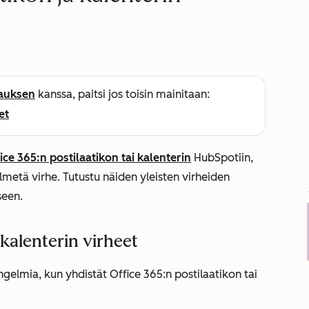
lauksen
kanssa, paitsi jos toisin mainitaan:
et
ice 365:n postilaatikon tai kalenterin
HubSpotiin,
etä virhe. Tutustu näiden yleisten virheiden
seen.
 kalenterin virheet
 ongelmia, kun yhdistät Office 365:n postilaatikon tai