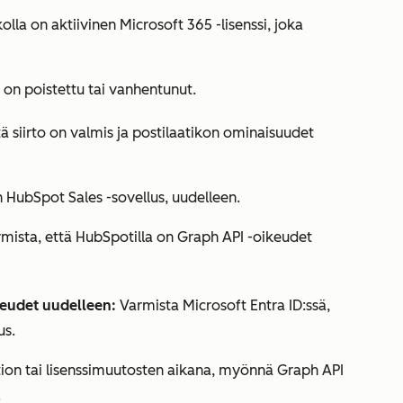
kolla on aktiivinen Microsoft 365 -lisenssi, joka
se on poistettu tai vanhentunut.
tä siirto on valmis ja postilaatikon ominaisuudet
n
HubSpot Sales -sovellus
, uudelleen.
armista, että HubSpotilla on Graph API -oikeudet
eudet uudelleen:
Varmista Microsoft Entra ID:ssä,
us.
ion tai lisenssimuutosten aikana, myönnä Graph API
.