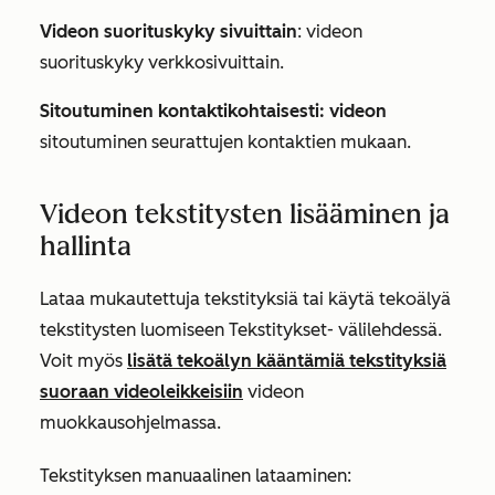
Videon suorituskyky sivuittain
: videon
suorituskyky verkkosivuittain.
Sitoutuminen kontaktikohtaisesti: videon
sitoutuminen seurattujen kontaktien mukaan.
Videon tekstitysten lisääminen ja
hallinta
Lataa mukautettuja tekstityksiä tai käytä tekoälyä
tekstitysten luomiseen
Tekstitykset-
välilehdessä.
Voit myös
lisätä tekoälyn kääntämiä tekstityksiä
suoraan videoleikkeisiin
videon
muokkausohjelmassa.
Tekstityksen manuaalinen lataaminen: