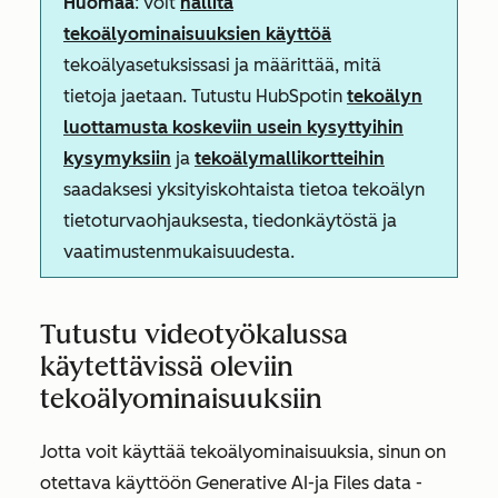
Huomaa
: voit
hallita
tekoälyominaisuuksien käyttöä
tekoälyasetuksissasi ja määrittää, mitä
tietoja jaetaan. Tutustu HubSpotin
tekoälyn
luottamusta koskeviin usein kysyttyihin
kysymyksiin
ja
tekoälymallikortteihin
saadaksesi yksityiskohtaista tietoa tekoälyn
tietoturvaohjauksesta, tiedonkäytöstä ja
vaatimustenmukaisuudesta.
Tutustu videotyökalussa
käytettävissä oleviin
tekoälyominaisuuksiin
Jotta voit käyttää tekoälyominaisuuksia, sinun on
otettava käyttöön
Generative AI-
ja
Files data
-