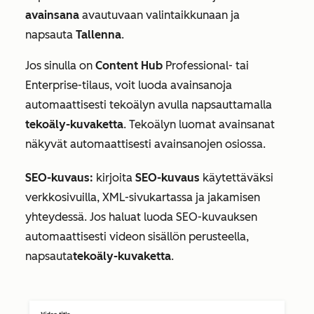
avainsana
avautuvaan valintaikkunaan ja
napsauta
Tallenna
.
Jos sinulla on
Content Hub
Professional-
tai
Enterprise-tilaus
, voit luoda avainsanoja
automaattisesti tekoälyn avulla napsauttamalla
tekoäly-kuvaketta
. Tekoälyn luomat avainsanat
näkyvät automaattisesti avainsanojen osiossa.
SEO-kuvaus:
kirjoita
SEO-kuvaus
käytettäväksi
verkkosivuilla, XML-sivukartassa ja jakamisen
yhteydessä. Jos haluat luoda SEO-kuvauksen
automaattisesti videon sisällön perusteella,
napsauta
tekoäly-kuvaketta
.