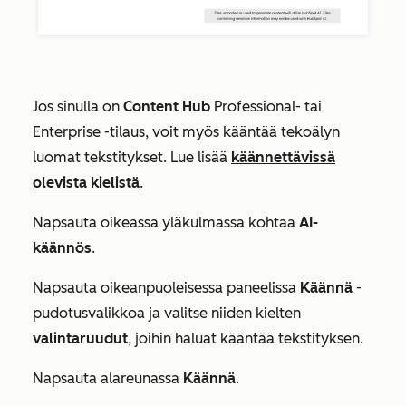
Jos sinulla on
Content Hub
Professional-
tai
Enterprise
-tilaus, voit myös kääntää tekoälyn
luomat tekstitykset. Lue lisää
käännettävissä
olevista kielistä
.
Napsauta oikeassa yläkulmassa kohtaa
AI-
käännös
.
Napsauta oikeanpuoleisessa paneelissa
Käännä
-
pudotusvalikkoa ja valitse niiden kielten
valintaruudut
, joihin haluat kääntää tekstityksen.
Napsauta alareunassa
Käännä
.