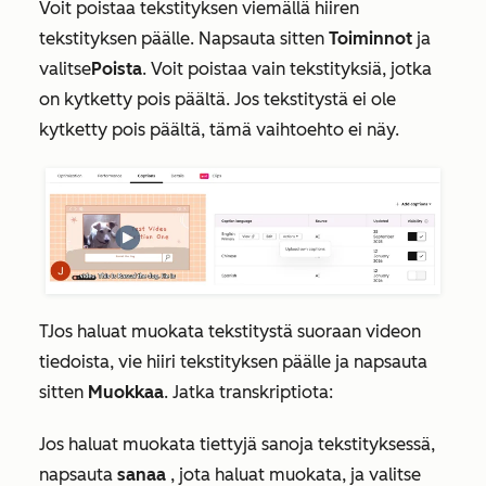
Voit poistaa tekstityksen viemällä hiiren
tekstityksen päälle. Napsauta sitten
Toiminnot
ja
valitse
Poista
. Voit poistaa vain tekstityksiä, jotka
on kytketty pois päältä. Jos tekstitystä ei ole
kytketty pois päältä, tämä vaihtoehto ei näy.
T
Jos haluat muokata tekstitystä suoraan videon
tiedoista, vie hiiri tekstityksen päälle ja napsauta
sitten
Muokkaa
. Jatka
transkriptiota:
Jos haluat muokata tiettyjä sanoja tekstityksessä,
napsauta
sanaa
, jota haluat muokata, ja valitse