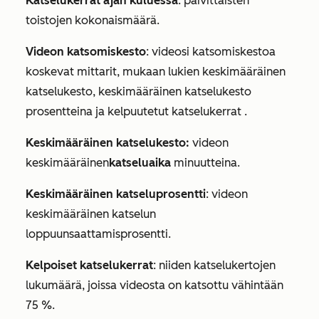
Katselukerrat ajan kuluessa
: päivittäisten
toistojen kokonaismäärä.
Videon katsomiskesto
: videosi katsomiskestoa
koskevat mittarit, mukaan lukien
keskimääräinen
katselukesto
,
keskimääräinen katselukesto
prosentteina
ja
kelpuutetut katselukerrat
.
Keskimääräinen katselukesto:
videon
keskimääräinen
katseluaika
minuutteina.
Keskimääräinen katseluprosentti
: videon
keskimääräinen katselun
loppuunsaattamisprosentti.
Kelpoiset katselukerrat
: niiden katselukertojen
lukumäärä, joissa videosta on katsottu vähintään
75 %.