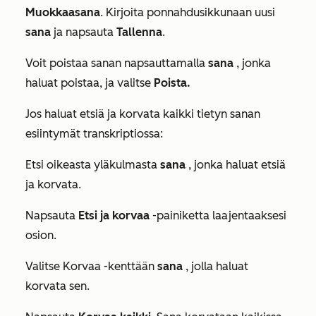
Muokkaa
sana
. Kirjoita ponnahdusikkunaan uusi
sana
ja napsauta
Tallenna
.
Voit poistaa sanan napsauttamalla
sana
, jonka
haluat poistaa, ja valitse
Poista
.
Jos haluat etsiä ja korvata kaikki tietyn sanan
esiintymät transkriptiossa:
Etsi oikeasta yläkulmasta
sana
, jonka haluat etsiä
ja korvata.
Napsauta
Etsi ja korvaa
-painiketta laajentaaksesi
osion.
Valitse
Korvaa
-kenttään
sana
, jolla haluat
korvata sen.