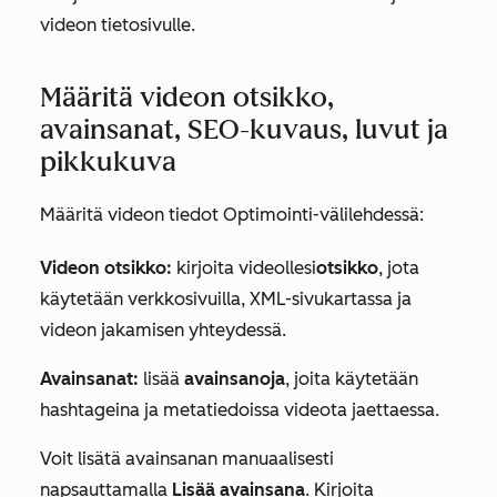
videon tietosivulle.
Määritä videon otsikko,
avainsanat, SEO-kuvaus, luvut ja
pikkukuva
Määritä videon tiedot
Optimointi-välilehdessä
:
Videon otsikko:
kirjoita videollesi
otsikko
, jota
käytetään verkkosivuilla, XML-sivukartassa ja
videon jakamisen yhteydessä.
Avainsanat:
lisää
avainsanoja
, joita käytetään
hashtageina ja metatiedoissa videota jaettaessa.
Voit lisätä avainsanan manuaalisesti
napsauttamalla
Lisää avainsana
. Kirjoita