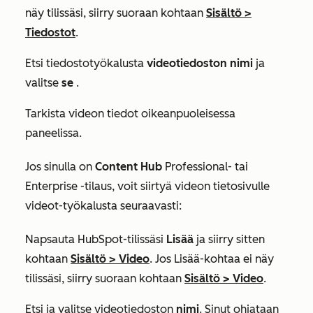
näy tilissäsi, siirry suoraan kohtaan
Sisältö
>
Tiedostot
.
Etsi tiedostotyökalusta
videotiedoston nimi
ja
valitse
se
.
Tarkista videon tiedot oikeanpuoleisessa
paneelissa.
Jos sinulla on
Content Hub
Professional- tai
Enterprise
-tilaus, voit siirtyä videon tietosivulle
videot-työkalusta seuraavasti:
Napsauta HubSpot-tilissäsi
Lisää
ja siirry sitten
kohtaan
Sisältö
>
Video
. Jos
Lisää
-kohtaa ei näy
tilissäsi, siirry suoraan kohtaan
Sisältö
>
Video
.​
Etsi ja valitse videotiedoston
nimi
. Sinut ohjataan