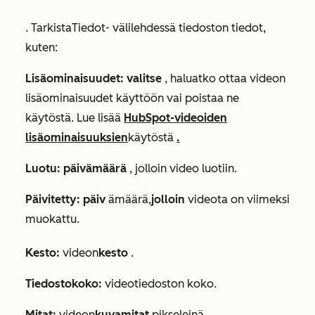
. Tarkista
Tiedot-
välilehdessä tiedoston tiedot,
kuten:
Lisäominaisuudet: valitse
, haluatko ottaa videon
lisäominaisuudet käyttöön vai poistaa ne
käytöstä. Lue lisää
HubSpot-videoiden
lisäominaisuuksien
käytöstä
.
Luotu: päivämäärä
, jolloin video luotiin.
Päivitetty: päiv
ämäärä,
jolloin
videota on viimeksi
muokattu.
Kesto:
videon
kesto
.
Tiedostokoko:
videotiedoston koko.
Mitat:
videon
kuvamitat
pikseleinä.