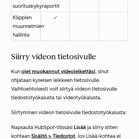
suorituskykyraportit
Klippien
✓
muunnelmien
hallinta
Siirry videon tietosivulle
Kun
olet muokannut videoleikettäsi
, sinut
ohjataan kyseisen leikkeen tietosivulle.
Vaihtoehtoisesti voit siirtyä videon tietosivulle
tiedostotyökalusta tai videotyökalusta.
Siirtyminen videon tietosivulle tiedostotyökalusta:
Napsauta HubSpot-tilissäsi
Lisää
ja siirry sitten
kohtaan
Sisältö
>
Tiedostot
. Jos
Lisää
-kohtaa ei