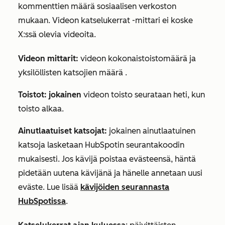
kommenttien määrä sosiaalisen verkoston
mukaan.
Videon katselukerrat
-mittari ei koske
X:ssä olevia videoita.
Videon mittarit:
videon
kokonaistoistomäärä ja
yksilöllisten katsojien
määrä
.
Toistot: jokainen
videon toisto seurataan heti, kun
toisto alkaa.
Ainutlaatuiset katsojat:
jokainen ainutlaatuinen
katsoja lasketaan HubSpotin seurantakoodin
mukaisesti. Jos kävijä poistaa evästeensä, häntä
pidetään uutena kävijänä ja hänelle annetaan uusi
eväste. Lue lisää
kävijöiden seurannasta
HubSpotissa
.