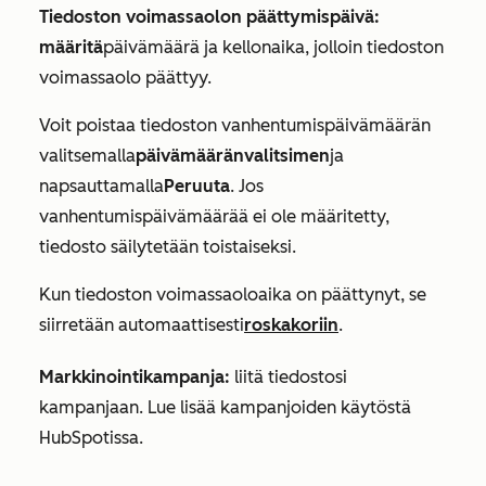
Tiedoston voimassaolon päättymispäivä:
määritä
päivämäärä ja kellonaika, jolloin tiedoston
voimassaolo päättyy.
Voit poistaa tiedoston vanhentumispäivämäärän
valitsemalla
päivämääränvalitsimen
ja
napsauttamalla
Peruuta
. Jos
vanhentumispäivämäärää ei ole määritetty,
tiedosto säilytetään toistaiseksi.
Kun tiedoston voimassaoloaika on päättynyt, se
siirretään automaattisesti
roskakoriin
.
Markkinointikampanja:
liitä tiedostosi
kampanjaan. Lue lisää kampanjoiden käytöstä
HubSpotissa.