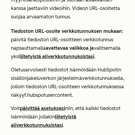
kanssa jaettaviin videoihin. Videon URL-osoitetta
suojaa arvaamaton tunnus.
Tiedoston URL-osoite verkkotunnuksen mukaan
:
päivitä tiedoston URL-osoitteen verkkotunnus
napsauttamalla
avattavaa valikkoa ja
valitsemalla
yksi
liitetyistä aliverkkotunnuksistasi
.
Oletusarvoisesti tiedostot isännöidään HubSpotin
sisällönjakeluverkon järjestelmäverkkotunnuksella,
jolloin tiedoston URL-osoitteen verkkotunnuksessa
näkyy
f.hubspotusercontent
.
Voit
päivittää asetuksesi
niin, että kaikki tiedostot
isännöidään jollakin
liitetyistä
aliverkkotunnuksistasi
.