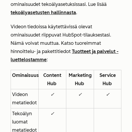
ominaisuudet tekoälyasetuksissasi. Lue lisää
tekoälyasetusten hallinnasta
.
Videon tiedoissa käytettävissä olevat
ominaisuudet riippuvat HubSpot-tilauksestasi.
Nämä voivat muuttua. Katso tuoreimmat
hinnoittelu- ja pakettitiedot
Tuotteet ja palvelut -
luettelostamme
:
Ominaisuus
Content
Marketing
Service
Hub
Hub
Hub
Videon
✓
✓
✓
metatiedot
Tekoälyn
✓
luomat
metatiedot