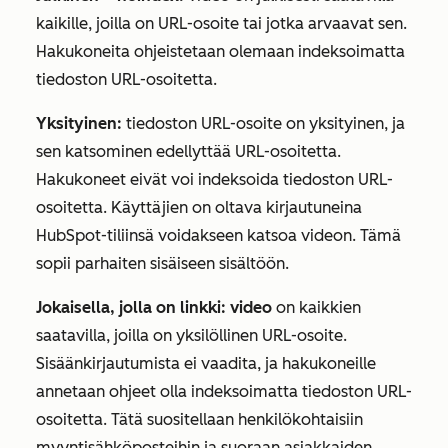
kaikille, joilla on URL-osoite tai jotka arvaavat sen.
Hakukoneita ohjeistetaan olemaan indeksoimatta
tiedoston URL-osoitetta.
Yksityinen:
tiedoston URL-osoite on yksityinen, ja
sen katsominen edellyttää URL-osoitetta.
Hakukoneet eivät voi indeksoida tiedoston URL-
osoitetta. Käyttäjien on oltava kirjautuneina
HubSpot-tiliinsä voidakseen katsoa videon. Tämä
sopii parhaiten sisäiseen sisältöön.
Jokaisella, jolla on linkki: video
on kaikkien
saatavilla, joilla on yksilöllinen URL-osoite.
Sisäänkirjautumista ei vaadita, ja hakukoneille
annetaan ohjeet olla indeksoimatta tiedoston URL-
osoitetta. Tätä suositellaan henkilökohtaisiin
myyntisähköposteihin ja suoraan asiakkaiden