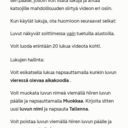
sen päälle, jolloin voit lisätä lukuja ja antaa
katsojille mahdollisuuden siirtyä videon eri osiin.
Kun käytät lukuja, ota huomioon seuraavat seikat:
Luvut näkyvät soittimessa
vain
tuetuilla alustoilla.
Voit luoda enintään 20 lukua videota kohti.
Lukujen hallinta:
Voit esikatsella lukua napsauttamalla kunkin luvun
vieressä olevaa aikakoodia
.
Voit muokata luvun nimeä viemällä hiiren luvun
päälle ja napsauttamalla
Muokkaa
. Kirjoita sitten
uusi
luvun nimi
ja napsauta
Tallenna
.
Voit poistaa luvun viemällä hiiren luvun päälle ja