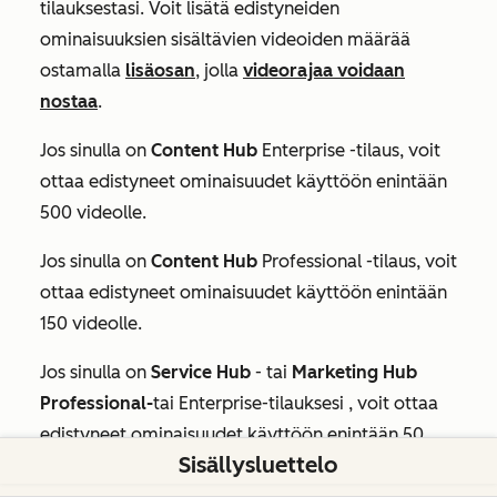
tilauksestasi. Voit lisätä edistyneiden
ominaisuuksien sisältävien videoiden määrää
ostamalla
lisäosan
, jolla
videorajaa voidaan
nostaa
.
Jos sinulla on
Content Hub
Enterprise
-tilaus, voit
ottaa edistyneet ominaisuudet käyttöön enintään
500 videolle.
Jos sinulla on
Content Hub
Professional
-tilaus, voit
ottaa edistyneet ominaisuudet käyttöön enintään
150 videolle.
Jos sinulla on
Service Hub
- tai
Marketing Hub
Professional-
tai
Enterprise-tilauksesi
, voit ottaa
edistyneet ominaisuudet käyttöön enintään 50
Sisällysluettelo
videolle.