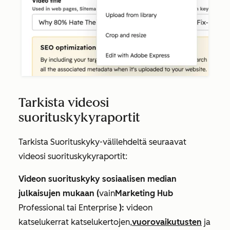
Tarkista videosi
suorituskykyraportit
Tarkista
Suorituskyky-välilehdeltä
seuraavat
videosi suorituskykyraportit:
Videon suorituskyky sosiaalisen median
julkaisujen mukaan (
vain
Marketing Hub
Professional
tai
Enterprise
):
videon
katselukerrat
katselukertojen,
vuorovaikutusten
ja