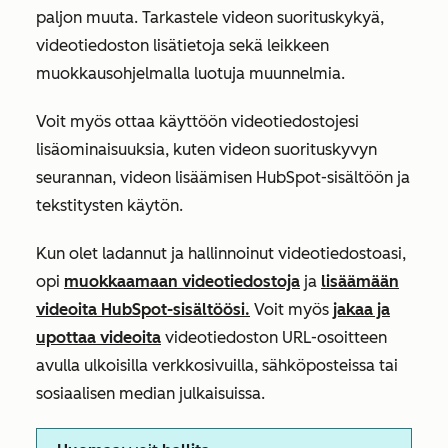
paljon muuta. Tarkastele videon suorituskykyä,
videotiedoston lisätietoja sekä leikkeen
muokkausohjelmalla luotuja muunnelmia.
Voit myös ottaa käyttöön videotiedostojesi
lisäominaisuuksia, kuten videon suorituskyvyn
seurannan, videon lisäämisen HubSpot-sisältöön ja
tekstitysten käytön.
Kun olet ladannut ja hallinnoinut videotiedostoasi,
opi
muokkaamaan videotiedostoja
ja
lisäämään
videoita HubSpot-sisältöösi.
Voit myös
jakaa ja
upottaa videoita
videotiedoston URL-osoitteen
avulla ulkoisilla verkkosivuilla, sähköposteissa tai
sosiaalisen median julkaisuissa.