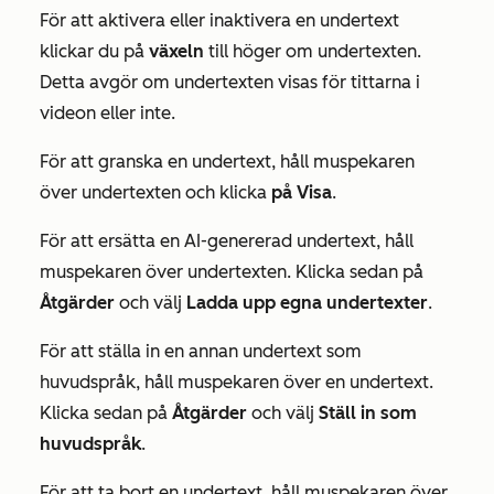
För att aktivera eller inaktivera en undertext
klickar du på
växeln
till höger om undertexten.
Detta avgör om undertexten visas för tittarna i
videon eller inte.
För att granska en undertext, håll muspekaren
över undertexten och klicka
på Visa
.
För att ersätta en AI-genererad undertext, håll
muspekaren över undertexten. Klicka sedan på
Åtgärder
och välj
Ladda upp egna undertexter
.
För att ställa in en annan undertext som
huvudspråk, håll muspekaren över en undertext.
Klicka sedan på
Åtgärder
och välj
Ställ in som
huvudspråk
.
För att ta bort en undertext, håll muspekaren över