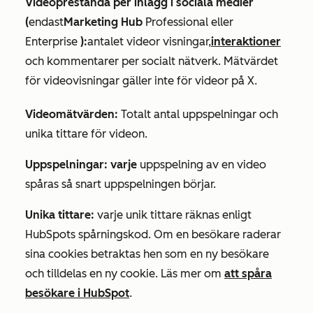
Videoprestanda per inlägg i sociala medier
(
endast
Marketing Hub
Professional
eller
Enterprise
):
antalet
videor
visningar,
interaktioner
och kommentarer per socialt nätverk. Mätvärdet
för videovisningar
gäller inte för videor på X.
Videomätvärden:
Totalt
antal
uppspelningar och
unika tittare
för videon.
Uppspelningar: varje
uppspelning av en video
spåras så snart uppspelningen börjar.
Unika tittare:
varje unik tittare räknas enligt
HubSpots spårningskod. Om en besökare raderar
sina cookies betraktas hen som en ny besökare
och tilldelas en ny cookie. Läs mer om
att spåra
besökare i HubSpot
.