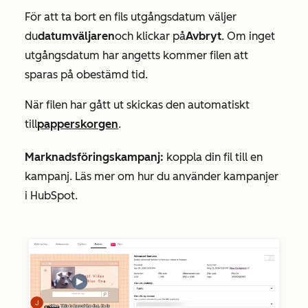
För att ta bort en fils utgångsdatum väljer
du
datumväljaren
och klickar på
Avbryt
. Om inget
utgångsdatum har angetts kommer filen att
sparas på obestämd tid.
När filen har gått ut skickas den automatiskt
till
papperskorgen
.
Marknadsföringskampanj:
koppla din fil till en
kampanj. Läs mer om hur du använder kampanjer
i HubSpot.