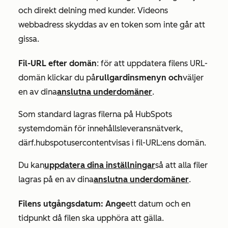
och direkt delning med kunder. Videons
webbadress skyddas av en token som inte går att
gissa.
Fil-URL efter domän
: för att uppdatera filens URL-
domän klickar du på
rullgardinsmenyn och
väljer
en av dina
anslutna underdomäner
.
Som standard lagras filerna på HubSpots
systemdomän för innehållsleveransnätverk,
där
f.hubspotusercontent
visas i fil-URL:ens domän.
Du kan
uppdatera dina inställningar
så att alla filer
lagras på en av dina
anslutna underdomäner
.
Filens utgångsdatum: Ange
ett datum och en
tidpunkt då filen ska upphöra att gälla.