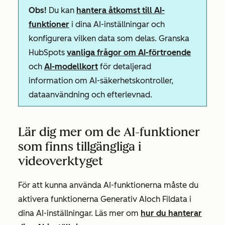
Obs!
Du kan
hantera åtkomst till AI-
funktioner
i dina AI-inställningar och
konfigurera vilken data som delas. Granska
HubSpots
vanliga frågor om AI-förtroende
och
AI-modellkort
för detaljerad
information om AI-säkerhetskontroller,
dataanvändning och efterlevnad.
Lär dig mer om de AI-funktioner
som finns tillgängliga i
videoverktyget
För att kunna använda AI-funktionerna måste du
aktivera funktionerna
Generativ AI
och
Fildata
i
dina AI-inställningar. Läs mer om
hur du hanterar