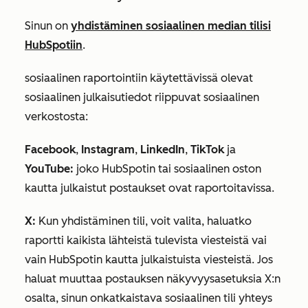
Sinun on
yhdistäminen sosiaalinen median tilisi
HubSpotiin
.
sosiaalinen raportointiin käytettävissä olevat
sosiaalinen julkaisutiedot riippuvat sosiaalinen
verkostosta:
Facebook
,
Instagram
,
LinkedIn
,
TikTok
ja
YouTube:
joko HubSpotin tai sosiaalinen oston
kautta julkaistut postaukset ovat raportoitavissa.
X:
Kun yhdistäminen tili, voit valita, haluatko
raportti kaikista lähteistä tulevista viesteistä vai
vain HubSpotin kautta julkaistuista viesteistä. Jos
haluat muuttaa postauksen näkyvyysasetuksia X:n
osalta, sinun on
katkaistava sosiaalinen tili yhteys