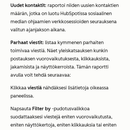
Uudet kontaktit:
raportoi
niiden uusien kontaktien
määrän, jotka on luotu HubSpotissa sosiaalinen
median ohjaamien verkkosessioiden seurauksena
valitun ajanjakson aikana.
Parhaat viestit:
listaa kymmenen parhaiten
toimivaa viestiä. Näet yleiskatsauksen kunkin
postauksen vuorovaikutuksesta, klikkauksista,
jakamisista ja näyttökerroista. Tämän raportti
avulla voit tehdä seuraavaa:
Klikkaa
viestiä
nähdäksesi lisätietoja oikeassa
paneelissa.
Napsauta
Filter
by
-pudotusvalikkoa
suodattaaksesi viestejä eniten vuorovaikutusta,
eniten näyttökertoja, eniten klikkauksia tai eniten