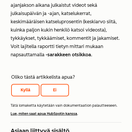
ajanjakson aikana julkaistut videot sekä
julkaisupäivän ja -ajan, katselukerrat,
keskimääräisen katseluprosentin (keskiarvo siitä,
kuinka paljon kukin henkilö katsoi videosta),
tykkäykset, tykkäämiset, kommentit ja jakamiset.
Voit lajitella raportti tietyn mittari mukaan
napsauttamalla
-sarakkeen otsikkoa
.
Oliko tästä artikkelista apua?
Kyllä
Ei
Tätä lomaketta käytetään vain dokumentaation palautteeseen.
Lue, miten saat apua HubSpotin kanssa
.
Asiaan liittyvä sisältö