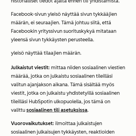
historialliset tiedot ajalta ennen tili yhdistämistä.
Facebook-sivun yleisö näyttää sivun tykkääjien
määrän, ei seuraajien. Tämä johtuu siitä, että
Facebookin yrityssivun suorituskykyä mitataan
yleensä sivun tykkäysten perusteella.
yleisö näyttää tilaajien määrän.
Julkaistut viestit:
mittaa niiden sosiaalinen viestien
määrää, jotka on julkaistu sosiaalinen tileilläsi
valitun ajanjakson aikana. Tämä sisältää myös
viestit, jotka on julkaistu yhdistetyillä sosiaalinen
tileilläsi HubSpotin ulkopuolella, jos tämä on
valittu
sosiaalinen tili asetuksissa
.
Vuorovaikutukset:
ilmoittaa julkaistujen
sosiaalinen julkaisujen tykkäysten, reaktioiden