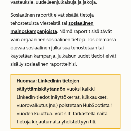
vastauksia, uudelleenjulkaisuja ja jakoja.
Sosiaalinen raportit
eivät
sisällä tietoja
tehostetuista viesteistä tai
sosiaalinen
mainoskampanjoista
. Nämä raportit sisältävät
vain orgaaninen sosiaalinen tietoja. Jos olemassa
olevaa sosiaalinen julkaisua tehostetaan tai
käytetään kampanja, julkaisun uudet tiedot eivät
sisälly sosiaalinen raportteihisi.
Huomaa:
LinkedInin tietojen
säilyttämiskäytännön
vuoksi kaikki
LinkedIn-tiedot (näyttökerrat, klikkaukset,
vuorovaikutus jne.) poistetaan HubSpotista 1
vuoden kuluttua. Voit silti tarkastella näitä
tietoja kirjautumalla yhdistettyyn tili.