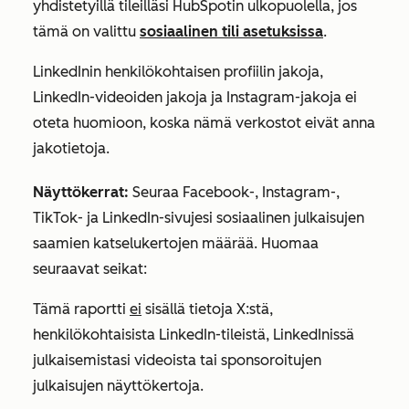
yhdistetyillä tileilläsi HubSpotin ulkopuolella, jos
tämä on valittu
sosiaalinen tili asetuksissa
.
LinkedInin henkilökohtaisen profiilin jakoja,
LinkedIn-videoiden jakoja ja Instagram-jakoja ei
oteta huomioon, koska nämä verkostot eivät anna
jakotietoja.
Näyttökerrat:
Seuraa Facebook-, Instagram-,
TikTok- ja LinkedIn-sivujesi sosiaalinen julkaisujen
saamien katselukertojen määrää. Huomaa
seuraavat seikat:
Tämä raportti
ei
sisällä tietoja X:stä,
henkilökohtaisista LinkedIn-tileistä, LinkedInissä
julkaisemistasi videoista tai sponsoroitujen
julkaisujen näyttökertoja.