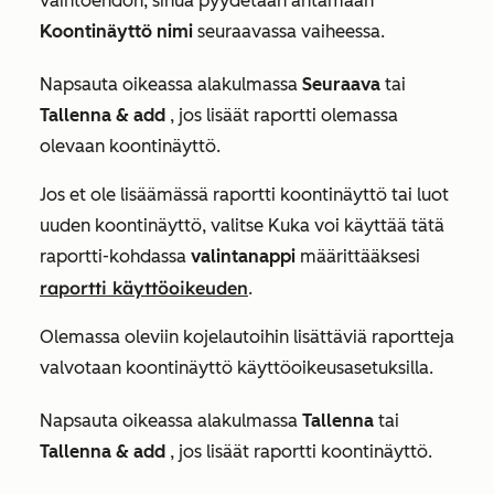
vaihtoehdon, sinua pyydetään antamaan
Koontinäyttö nimi
seuraavassa vaiheessa.
Napsauta oikeassa alakulmassa
Seuraava
tai
Tallenna & add
, jos lisäät raportti olemassa
olevaan koontinäyttö.
Jos et ole lisäämässä raportti koontinäyttö tai luot
uuden koontinäyttö, valitse
Kuka voi käyttää tätä
raportti
-kohdassa
valintanappi
määrittääksesi
raportti käyttöoikeuden
.
Olemassa oleviin kojelautoihin lisättäviä raportteja
valvotaan koontinäyttö käyttöoikeusasetuksilla.
Napsauta oikeassa alakulmassa
Tallenna
tai
Tallenna & add
, jos lisäät raportti koontinäyttö.