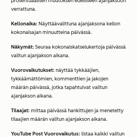
prosentuaalisen muutoksen edelliseen ajanjaksoon
verrattuna.
Kellonaika:
Näyttää
valittuna ajanjaksona kellon
kokonaisajan minuutteina päivässä.
Näkymät:
Seuraa kokonaiskatselukertoja päivässä
valitun ajanjakson aikana.
Vuorovaikutukset:
näyttää tykkääjien,
tykkäämättömien, kommenttien ja jakojen
määrän päivässä, jotka tapahtuivat valitun
ajanjakson aikana.
Tilaajat:
mittaa päivässä hankittujen ja menetetty
tilaajien määrän valitun ajanjakson aikana.
YouTube
Post Vuorovaikutus:
listaa kaikki valitun