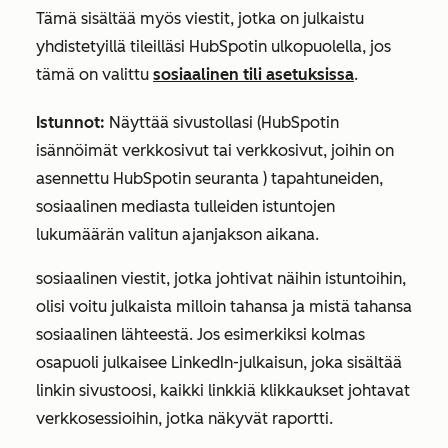
Tämä sisältää myös viestit, jotka on julkaistu
yhdistetyillä tileilläsi HubSpotin ulkopuolella, jos
tämä on valittu
sosiaalinen tili asetuksissa
.
Istunnot:
Näyttää sivustollasi (HubSpotin
isännöimät verkkosivut tai verkkosivut, joihin on
asennettu HubSpotin seuranta ) tapahtuneiden,
sosiaalinen mediasta tulleiden istuntojen
lukumäärän valitun ajanjakson aikana.
sosiaalinen viestit, jotka johtivat näihin istuntoihin,
olisi voitu julkaista milloin tahansa ja mistä tahansa
sosiaalinen lähteestä.
Jos esimerkiksi kolmas
osapuoli julkaisee LinkedIn-julkaisun, joka sisältää
linkin sivustoosi, kaikki linkkiä klikkaukset johtavat
verkkosessioihin, jotka näkyvät raportti.