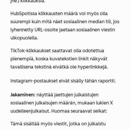
jne.) klikkauksia.
HubSpotissa klikkausten määrä voi myös olla
suurempi kuin mitä näet sosiaalinen median tili, jos
lyhennetty URL-osoite jaetaan sosiaalinen viestin
ulkopuolella.
TikTok-klikkaukset saattavat olla odotettua
pienempiä, koska kuvatekstien linkit näkyvät
tavallisena tekstinä eivätkä ole hyperlinkkejä.
Instagram-postaukset eivät sisälly tähän raportti.
Jakaminen:
näyttää
jaettujen julkaistujen
sosiaalinen julkaisujen määrän, mukaan lukien
X
uudelleenjulkaisut. Huomaa seuraavat seikat:
Tämä sisältää myös viestit, jotka on julkaistu