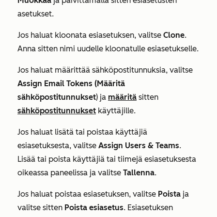
Muokkaa
ja päivittämällä sitten esiasetusten
asetukset.
Jos haluat kloonata esiasetuksen, valitse
Clone
.
Anna sitten nimi uudelle kloonatulle esiasetukselle.
Jos haluat määrittää sähköpostitunnuksia, valitse
Assign Email Tokens (Määritä
sähköpostitunnukset
) ja
määritä
sitten
sähköpostitunnukset
käyttäjille.
Jos haluat lisätä tai poistaa käyttäjiä
esiasetuksesta, valitse
Assign Users & Teams
.
Lisää tai poista käyttäjiä tai tiimejä esiasetuksesta
oikeassa paneelissa ja valitse
Tallenna
.
Jos haluat poistaa esiasetuksen, valitse
Poista
ja
valitse sitten
Poista esiasetus
. Esiasetuksen