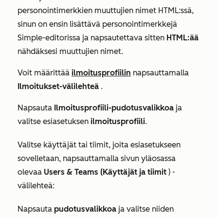
personointimerkkien muuttujien nimet HTML:ssä,
sinun on ensin lisättävä personointimerkkejä
Simple-editorissa
ja napsautettava sitten
HTML:ää
nähdäksesi muuttujien nimet.
Voit määrittää
ilmoitusprofiilin
napsauttamalla
Ilmoitukset-välilehteä
.
Napsauta
Ilmoitusprofiili-pudotusvalikkoa
ja
valitse esiasetuksen
ilmoitusprofiili
.
Valitse käyttäjät tai tiimit, joita esiasetukseen
sovelletaan, napsauttamalla sivun yläosassa
olevaa
Users & Teams (Käyttäjät ja tiimit
) -
välilehteä:
Napsauta
pudotusvalikkoa
ja valitse niiden