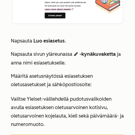
Napsauta
Luo esiasetus
.
Napsauta sivun yläreunassa
-kynäkuvaketta
ja
edit
anna nimi esiasetukselle.
Määritä
asetusnäytössä
esiasetuksen
oletusasetukset ja sähköpostiosoite:
Valitse
Yleiset-välilehdellä
pudotusvalikoiden
avulla esiasetuksen oletusarvoinen kotisivu,
oletusarvoinen kojelauta, kieli sekä päivämäärä- ja
numeromuoto.