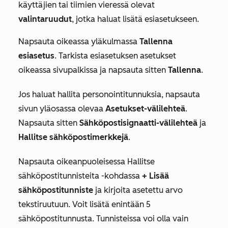
käyttäjien tai tiimien vieressä olevat
valintaruudut
, jotka haluat lisätä esiasetukseen.
Napsauta oikeassa yläkulmassa
Tallenna
esiasetus
. Tarkista esiasetuksen asetukset
oikeassa sivupalkissa ja napsauta sitten
Tallenna
.
Jos haluat hallita personointitunnuksia, napsauta
sivun yläosassa olevaa
Asetukset-välilehteä
.
Napsauta sitten
Sähköpostisignaatti-välilehteä
ja
Hallitse sähköpostimerkkejä
.
Napsauta oikeanpuoleisessa
Hallitse
sähköpostitunnisteita
-kohdassa
+ Lisää
sähköpostitunniste
ja kirjoita asetettu arvo
tekstiruutuun. Voit lisätä enintään 5
sähköpostitunnusta. Tunnisteissa voi olla vain