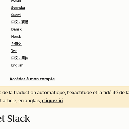
Polski
Svenska
Suomi
中文 - 繁體
Dansk
Norsk
한국어
ไทย
中文 - 简体
English
Accéder à mon compte
tat de la traduction automatique, l'exactitude et la fidélité de
 article, en anglais,
cliquez ici
.
t Slack