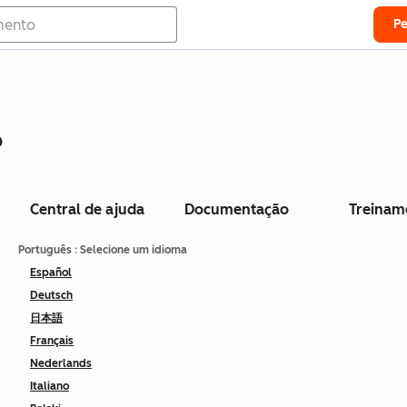
P
o
Central de ajuda
Documentação
Treinam
Português
: Selecione um idioma
Español
Deutsch
日本語
Français
Nederlands
Italiano