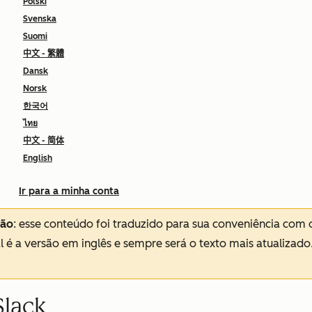
Polski
Svenska
Suomi
中文 - 繁體
Dansk
Norsk
한국어
ไทย
中文 - 简体
English
Ir para a minha conta
ção
: esse conteúdo foi traduzido para sua conveniência com 
al é a versão em inglês e sempre será o texto mais atualizado
Slack