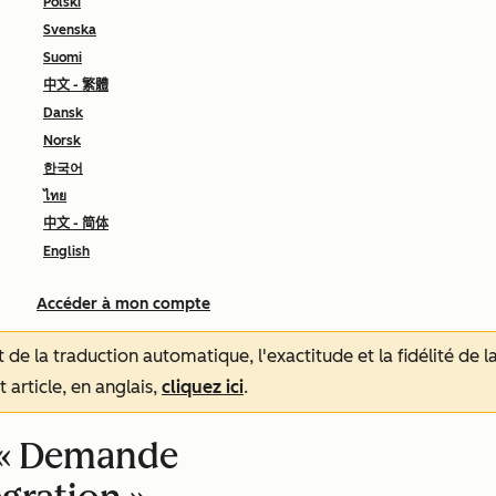
Polski
Svenska
Suomi
中文 - 繁體
Dansk
Norsk
한국어
ไทย
中文 - 简体
English
Accéder à mon compte
tat de la traduction automatique, l'exactitude et la fidélité de
 article, en anglais,
cliquez ici
.
 « Demande