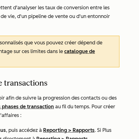
ttent d'analyser les taux de conversion entre les
e de vie, d'un pipeline de vente ou d'un entonnoir
sonnalisés que vous pouvez créer dépend de
age sur ces limites dans le
catalogue de
e transactions
ir afin de suivre la progression des contacts ou des
es phases de
transaction
au fil du temps. Pour créer
affaires :
lus
, puis accédez à
Reporting
>
Rapports
. Si
Plus
z directement à
Reporting
>
Rapports
.