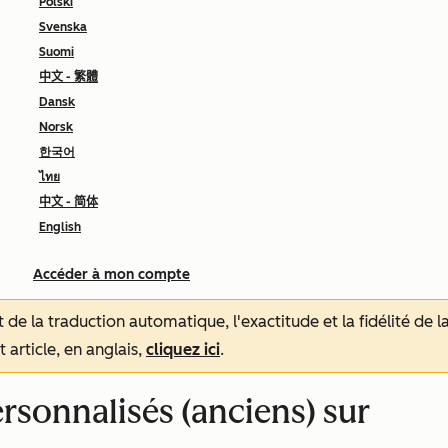
Polski
Svenska
Suomi
中文 - 繁體
Dansk
Norsk
한국어
ไทย
中文 - 简体
English
Accéder à mon compte
tat de la traduction automatique, l'exactitude et la fidélité de
 article, en anglais,
cliquez ici
.
rsonnalisés (anciens) sur