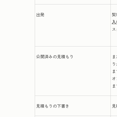
出発
契
入
ス
公開済みの見積もり
ま
り
ま
オ
ま
見積もりの下書き
見