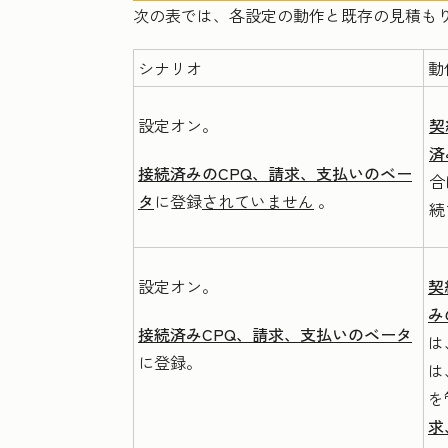
次の表では、各設定の動作と既存の見積も
シナリオ
動
設定オン。
契
済
接続済みのCPQ、請求、支払いのベー
合
タ
に登録
されていません
。
続
設定オン。
契
み
接続済みCPQ、請求、支払いのベータ
は
に登録。
は
を
求