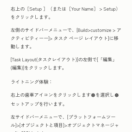
右上の［
Setup
］（または
［Your Name］
>
Setup
）
をクリックします。
左側のサイドバーメニューで、[
Build
>
customize
>
ア
クティビティー
ー]>
タスク ページ レイアウト
]に移
動します。
[Task Layout(タスクレイアウト
)]の左側で[
「編集」
(編集
)]をクリックします。
ライトニング体験：
右上の
歯車アイコン
をクリックします
を選択し
settings
settings
セットアップを
行います。
左サイドバーメニューで、[
プラットフォームツー
ル
]
>[オブジェクトと項目
]
>オブジェクトマネージャ