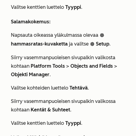
Valitse kenttien luettelo
Tyyppi
.
Salamakokemus:
Napsauta oikeassa yläkulmassa olevaa
settings
hammasratas-kuvaketta
ja valitse
Setup
.
settings
Siirry vasemmanpuoleisen sivupalkin valikosta
kohtaan
Platform Tools
>
Objects and Fields
>
Objekti Manager
.
Valitse kohteiden luettelo
Tehtävä
.
Siirry vasemmanpuoleisen sivupalkin valikossa
kohtaan
Kentät & Suhteet
.
Valitse kenttien luettelo
Tyyppi
.