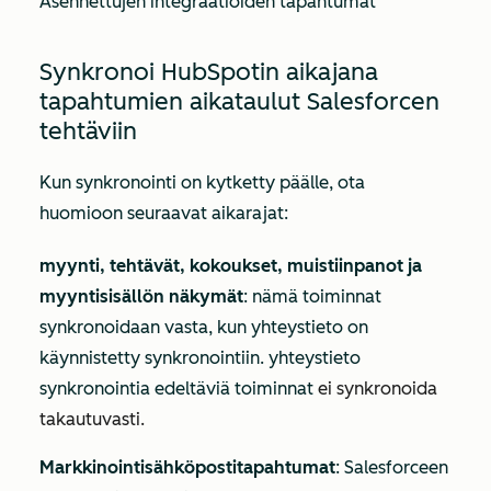
Asennettujen integraatioiden tapahtumat
Synkronoi HubSpotin aikajana
tapahtumien aikataulut Salesforcen
tehtäviin
Kun synkronointi on kytketty päälle, ota
huomioon seuraavat aikarajat:
myynti, tehtävät, kokoukset, muistiinpanot ja
myyntisisällön näkymät
: nämä toiminnat
synkronoidaan vasta, kun yhteystieto on
käynnistetty synkronointiin. yhteystieto
synkronointia edeltäviä toiminnat
ei synkronoida
takautuvasti.
Markkinointisähköpostitapahtumat
: Salesforceen