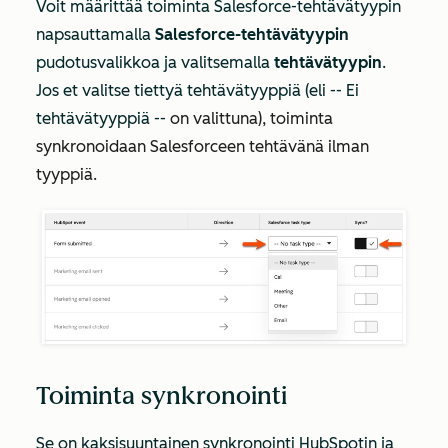
Voit määrittää toiminta Salesforce-tehtävätyypin
napsauttamalla
Salesforce-tehtävätyypin
pudotusvalikkoa ja valitsemalla
tehtävätyypin
.
Jos et valitse tiettyä tehtävätyyppiä (eli -- Ei
tehtävätyyppiä --
on valittuna), toiminta
synkronoidaan Salesforceen tehtävänä ilman
tyyppiä.
Toiminta synkronointi
Se on
kaksisuuntainen
synkronointi HubSpotin ja