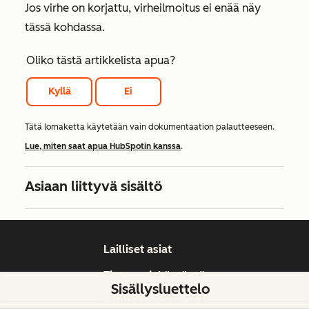
Jos virhe on korjattu, virheilmoitus ei enää näy
tässä kohdassa.
Oliko tästä artikkelista apua?
Kyllä
Ei
Tätä lomaketta käytetään vain dokumentaation palautteeseen.
Lue, miten saat apua HubSpotin kanssa
.
Asiaan liittyvä sisältö
Lailliset asiat
Tietosuojakäytäntö
Sisällysluettelo
Hallinnoi evästeitä