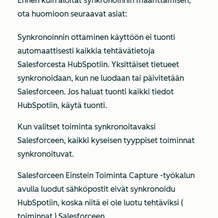
Ennen kuin aloitat synkronoinnin määrittämisen,
ota huomioon seuraavat asiat:
Synkronoinnin ottaminen käyttöön ei tuonti
automaattisesti kaikkia tehtävätietoja
Salesforcesta HubSpotiin. Yksittäiset tietueet
synkronoidaan, kun ne luodaan tai päivitetään
Salesforceen. Jos haluat tuonti kaikki tiedot
HubSpotiin, käytä tuonti.
Kun valitset toiminta synkronoitavaksi
Salesforceen, kaikki kyseisen tyyppiset toiminnat
synkronoituvat.
Salesforceen Einstein Toiminta Capture -työkalun
avulla luodut sähköpostit eivät synkronoidu
HubSpotiin, koska niitä ei ole luotu tehtäviksi (
toiminnat ) Salesforceen.