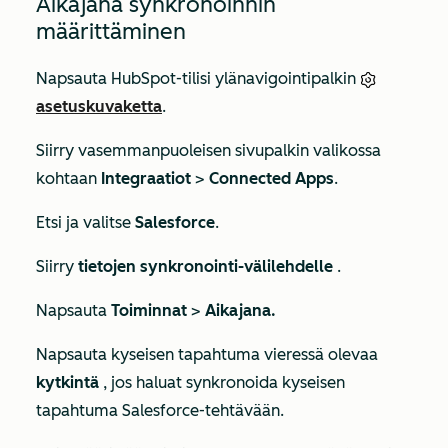
Aikajana synkronoinnin
määrittäminen
Napsauta HubSpot-tilisi ylänavigointipalkin
asetuskuvaketta
.
Siirry vasemmanpuoleisen sivupalkin valikossa
kohtaan
Integraatiot
>
Connected Apps
.
Etsi ja valitse
Salesforce
.
Siirry
tietojen synkronointi-välilehdelle
.
Napsauta
Toiminnat
>
Aikajana.
Napsauta kyseisen tapahtuma vieressä olevaa
kytkintä
, jos haluat synkronoida kyseisen
tapahtuma Salesforce-tehtävään.