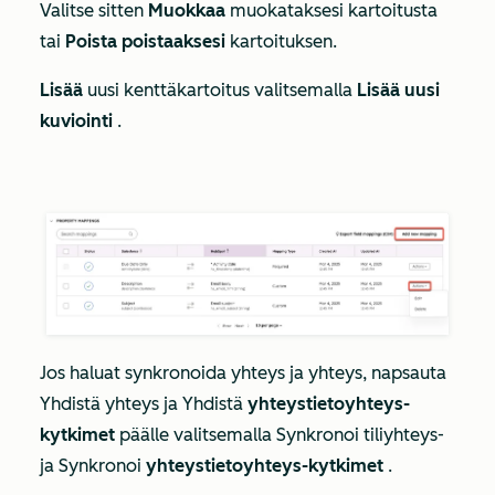
Valitse sitten
Muokkaa
muokataksesi kartoitusta
tai
Poista poistaaksesi
kartoituksen.
Lisää
uusi kenttäkartoitus valitsemalla
Lisää uusi
kuviointi
.
Jos haluat synkronoida yhteys ja yhteys, napsauta
Yhdistä yhteys ja
Yhdistä
yhteystietoyhteys-
kytkimet
päälle valitsemalla
Synkronoi tiliyhteys-
ja
Synkronoi
yhteystietoyhteys-kytkimet
.