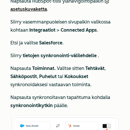
Napsauta HubSpot-tilisi ylänavigointipalkin
asetuskuvaketta
.
Siirry vasemmanpuoleisen sivupalkin valikossa
kohtaan
Integraatiot
>
Connected Apps
.
Etsi ja valitse
Salesforce
.
Siirry
tietojen synkronointi-välilehdelle
.
Napsauta
Toiminnat.
Valitse sitten
Tehtävät
,
Sähköpostit
,
Puhelut
tai
Kokoukset
synkronoidaksesi vastaavan toiminta.
Napsauta synkronoitavan tapahtuma kohdalla
synkronointikytkin
päälle.