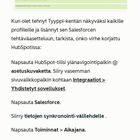
Kun olet tehnyt
Tyyppi-kentän
näkyväksi kaikille
profiileille ja lisännyt sen Salesforcen
tehtäväasetteluun, tarkista, onko virhe korjattu
HubSpotissa:
Napsauta HubSpot-tilisi ylänavigointipalkin
asetuskuvaketta
. Siiry vasemman
sivuvalikkopalkin kohtaan
Integraatiot
>
Yhdistetyt sovellukset
.
Napsauta
Salesforce
.
Siirry
tietojen synkronointi-välilehdelle
.
Napsauta
Toiminnat
>
Aikajana.