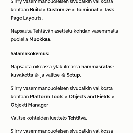
Siirry vasemmanpuoleisen sivupalkin valikossa
kohtaan
Build
>
Customize
>
Toiminnat
>
Task
Page Layouts
.
Napsauta
Tehtävän asettelu
-kohdan vasemmalla
puolella
Muokkaa
.
Salamakokemus:
Napsauta oikeassa yläkulmassa
hammasratas-
kuvaketta
ja valitse
Setup
.
settings
settings
Siirry vasemmanpuoleisen sivupalkin valikosta
kohtaan
Platform Tools
>
Objects and Fields
>
Objekti Manager
.
Valitse kohteiden luettelo
Tehtävä
.
Siirry vasemmanpuoleisen sivupalkin valikossa