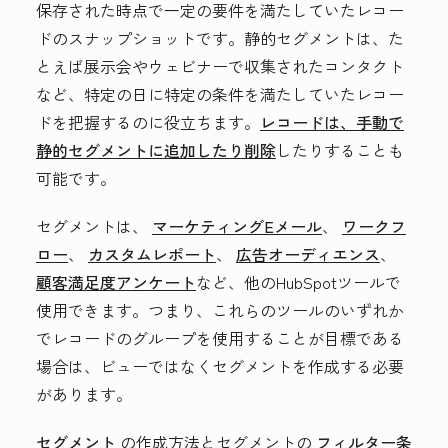
保存された時点で一定の要件を満たしていたレコー
ドのスナップショットです。静的セグメントは、た
とえば展示会やウェビナーで収集されたコンタクト
など、特定の日に特定の条件を満たしていたレコー
ドを把握するのに役立ちます。
レコードは、手動で
静的セグメントに追加したり削除
したりすることも
可能です。
セグメントは、
マーケティングEメール
、
ワークフ
ロー
、
カスタムレポート
、
広告オーディエンス
、
顧客満足度アンケート
など、他のHubSpotツールで
使用できます。つまり、これらのツールのいずれか
でレコードのグループを使用することが目標である
場合は、ビューではなくセグメントを作成する必要
があります。
セグメント
の作成方法とセグメントの
フィルター条