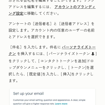
アドレスを編集するには、
アカウントのブランディ
ング設定
に移動してください。
アンケートの［送信者
名］
と［送信者
アドレス］
を
設定します。アカウント内の任意のユーザーの名前
とアドレスを選択できます。
［件名］
を入力します。件名に
パーソナライズトー
クン
を挿入するには、[
パーソナライズトークン
]
contacts
をクリックして、[
コンタクトトークンを追加
]ドロ
ップダウンメニューをクリックし、[
トークン
]を選
択したら、[
既定値
]を入力し、[
挿入
]をクリックし
ます。