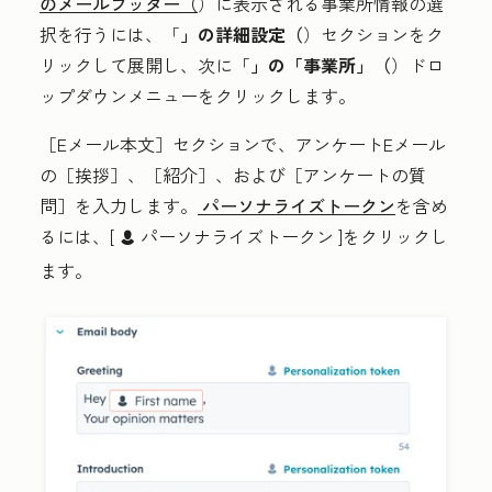
のメールフッター（
）に表示される事業所情報の選
択を行うには、「
」の詳細設定（
）セクションをク
リックして展開し、次に「
」の「事業所」（
）ドロ
ップダウンメニューをクリックします。
［Eメール本文］
セクションで、アンケートEメール
の［挨拶］
、［紹介］
、および［アンケートの質
問］
を入力します。
パーソナライズトークン
を含め
るには、[
パーソナライズトークン
]をクリックし
contacts
ます。