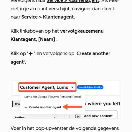
vervolgens naar
Service
>
Klantenagent
. Als
Meer
niet in je account verschijnt, navigeer dan direct
naar
Service
>
Klantenagent
.
Klik linksboven op het
vervolgkeuzemenu
Klantagent, [Naam]
.
Klik
op '
' en vervolgens op
'Create another
add
agent
'.
Voer in het pop-upvenster de volgende gegevens