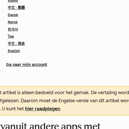
Suomi
中文 - 繁體
Dansk
Norsk
한국어
ไทย
中文 - 简体
English
Ga naar mijn account
t artikel is alleen bedoeld voor het gemak.
De vertaling wor
oefgelezen. Daarom moet de Engelse versie van dit artikel w
. U kunt het
hier raadplegen
.
 vanuit andere apps met