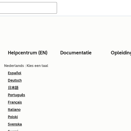
Helpcentrum (EN)
Documentatie
Opleidin
Nederlands
: Kies een taal
Español
Deutsch
日本語
Português
Français
Italiano
Polski
Svenska