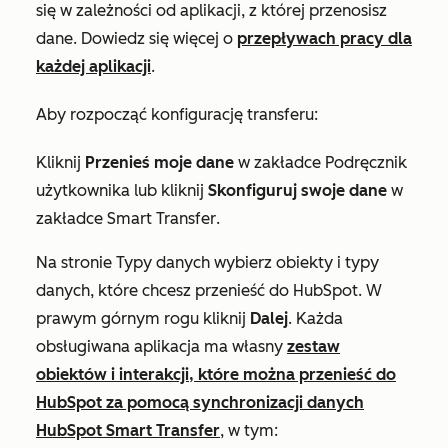
się w zależności od aplikacji, z której przenosisz
dane. Dowiedz się więcej o
przepływach pracy dla
każdej aplikacji
.
Aby rozpocząć konfigurację transferu:
Kliknij
Przenieś moje dane
w zakładce
Podręcznik
użytkownika
lub kliknij
Skonfiguruj swoje dane
w
zakładce
Smart Transfer
.
Na stronie
Typy danych
wybierz obiekty i typy
danych, które chcesz przenieść do HubSpot. W
prawym górnym rogu kliknij
Dalej
. Każda
obsługiwana aplikacja ma własny
zestaw
obiektów i interakcji, które można przenieść do
HubSpot za pomocą synchronizacji danych
HubSpot Smart Transfer
, w tym: